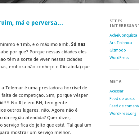
SITES
ruim, má e perversa…
INTERESSAN
AcheiConquista
Ars Technica
o mínimo é 1mb, e o máximo 8mb.
Só nas
Gizmodo
Sabe por que? Porque nessas cidades eles
WordPress
ão têm a sorte de viver nessas cidades
bas, embora não conheço o Rio ainda) que
META
 a Telemar é uma prestadora horrível de
Acessar
 a falta de competição. Sim, porque Vésper
Feed de posts
pid!!!! No RJ e em BH, tem gente
Feed de coment
os outros lugares, não. Agora não é
WordPress.org
 da região atendida? Quer dizer,
erviço fica do jeito que está. Tal qual um
para mostrar um serviço melhor.