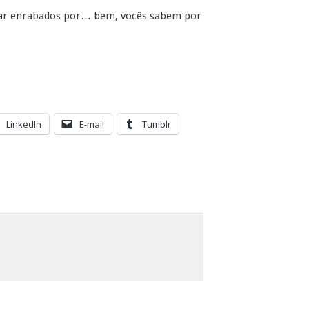
mar enrabados por… bem, vocês sabem por
LinkedIn
E-mail
Tumblr