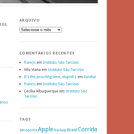
ARQUIVO
TES
Arquivo
COMENTÁRIOS RECENTES
francis
em
Instituto São Tarcísio
Viliv Viana
em
Instituto São Tarcísio
It’s the proofing time, stupid! |
em
Eureka!
francis
em
Instituto São Tarcísio
Cecília Albuquerque
em
Instituto São
Tarcísio
ários
TAGS
Apple
Corrida
Brasil
aeroporto
backup