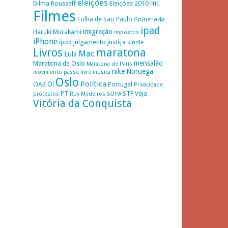
eleições
Dilma Rousseff
Eleições 2010
FHC
Filmes
Folha de São Paulo
Grünerløkka
ipad
imigração
Haruki Murakami
impostos
iPhone
ipod
julgamento
justiça
Kindle
Livros
maratona
Mac
Lula
mensalão
Maratona de Oslo
Maratona de Paris
nike
Noruega
movimento passe livre
música
Oslo
Política
Oi
OAB
Portugal
Privacidade
PT
STF
Veja
protestos
Ruy Medeiros
SOPA
Vitória da Conquista