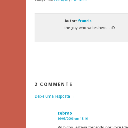
Autor:
francis
the guy who writes here... :D
2 COMMENTS
Deixe uma resposta →
zebrao
16/05/2006 em 18:16
Pô bicho, estava torcendo por você (de