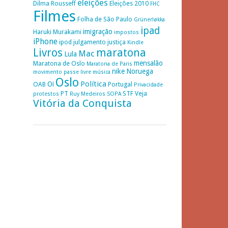
eleições
Dilma Rousseff
Eleições 2010
FHC
Filmes
Folha de São Paulo
Grünerløkka
ipad
imigração
Haruki Murakami
impostos
iPhone
ipod
julgamento
justiça
Kindle
Livros
maratona
Mac
Lula
mensalão
Maratona de Oslo
Maratona de Paris
nike
Noruega
movimento passe livre
música
Oslo
Política
Oi
OAB
Portugal
Privacidade
PT
STF
Veja
protestos
Ruy Medeiros
SOPA
Vitória da Conquista