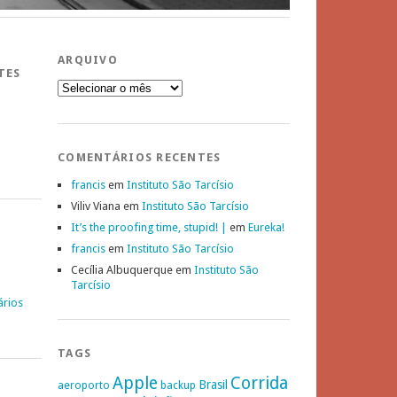
ARQUIVO
TES
Arquivo
COMENTÁRIOS RECENTES
francis
em
Instituto São Tarcísio
Viliv Viana
em
Instituto São Tarcísio
It’s the proofing time, stupid! |
em
Eureka!
francis
em
Instituto São Tarcísio
Cecília Albuquerque
em
Instituto São
Tarcísio
ários
TAGS
Apple
Corrida
Brasil
aeroporto
backup