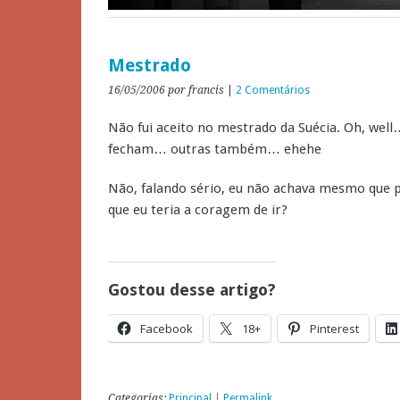
Mestrado
16/05/2006
por francis
|
2 Comentários
Não fui aceito no mestrado da Suécia. Oh, wel
fecham… outras também… ehehe
Não, falando sério, eu não achava mesmo que p
que eu teria a coragem de ir?
Gostou desse artigo?
Facebook
18+
Pinterest
Categorias:
Principal
|
Permalink