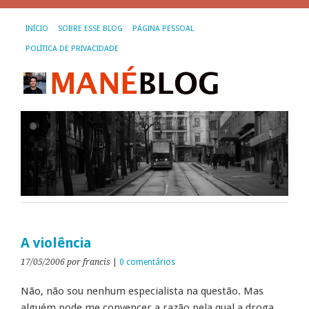
INÍCIO
SOBRE ESSE BLOG
PÁGINA PESSOAL
POLÍTICA DE PRIVACIDADE
A violência
17/05/2006
por francis
|
0 comentários
Não, não sou nenhum especialista na questão. Mas
alguém pode me convencer a razão pela qual a droga