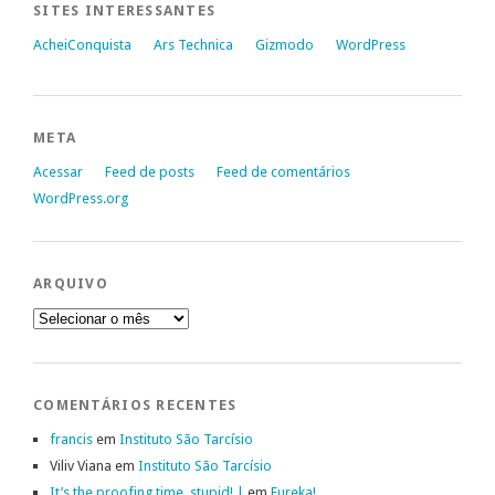
SITES INTERESSANTES
AcheiConquista
Ars Technica
Gizmodo
WordPress
META
Acessar
Feed de posts
Feed de comentários
WordPress.org
ARQUIVO
Arquivo
COMENTÁRIOS RECENTES
francis
em
Instituto São Tarcísio
Viliv Viana
em
Instituto São Tarcísio
It’s the proofing time, stupid! |
em
Eureka!