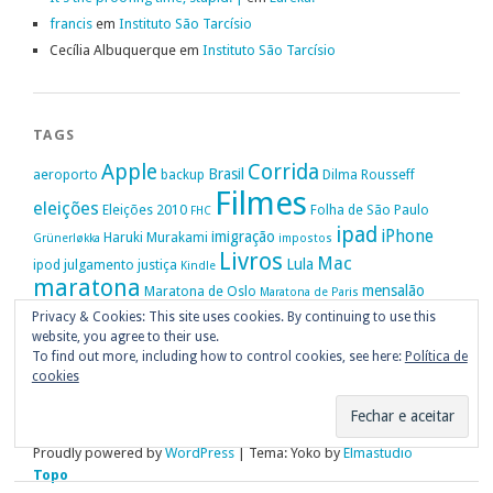
francis
em
Instituto São Tarcísio
Cecília Albuquerque
em
Instituto São Tarcísio
TAGS
Apple
Corrida
Brasil
aeroporto
backup
Dilma Rousseff
Filmes
eleições
Eleições 2010
Folha de São Paulo
FHC
ipad
iPhone
imigração
Haruki Murakami
Grünerløkka
impostos
Livros
Mac
Lula
ipod
julgamento
justiça
Kindle
maratona
mensalão
Maratona de Oslo
Maratona de Paris
Oslo
Privacy & Cookies: This site uses cookies. By continuing to use this
Política
nike
Noruega
Oi
OAB
movimento passe livre
música
website, you agree to their use.
Portugal
PT
STF
Veja
Privacidade
protestos
Ruy Medeiros
SOPA
Vitória da Conquista
To find out more, including how to control cookies, see here:
Política de
cookies
Proudly powered by
WordPress
|
Tema: Yoko by
Elmastudio
Topo