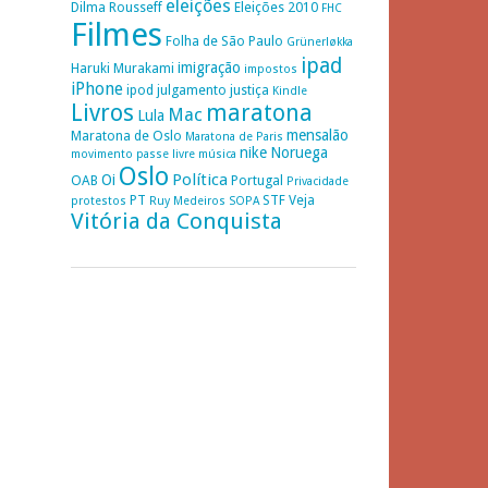
eleições
Dilma Rousseff
Eleições 2010
FHC
Filmes
Folha de São Paulo
Grünerløkka
ipad
imigração
Haruki Murakami
impostos
iPhone
ipod
julgamento
justiça
Kindle
Livros
maratona
Mac
Lula
mensalão
Maratona de Oslo
Maratona de Paris
nike
Noruega
movimento passe livre
música
Oslo
Política
Oi
OAB
Portugal
Privacidade
PT
STF
Veja
protestos
Ruy Medeiros
SOPA
Vitória da Conquista