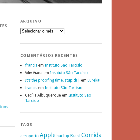
ARQUIVO
TES
Arquivo
COMENTÁRIOS RECENTES
francis
em
Instituto São Tarcísio
Viliv Viana
em
Instituto São Tarcísio
It’s the proofing time, stupid! |
em
Eureka!
francis
em
Instituto São Tarcísio
Cecília Albuquerque
em
Instituto São
Tarcísio
ários
TAGS
Apple
Corrida
Brasil
aeroporto
backup