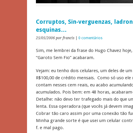
Corruptos, Sin-verguenzas, ladron
esquinas…
25/05/2006
por francis
|
0 comentários
Sim, me lembrei da frase do Hugo Chavez hoje,
“Garoto Sem Fio” acabaram.
Vejam: eu tenho dois celulares, um deles de u
R$100,00 de crédito mensais. Como só uso ele n
contam nesses cem reais, eu acabo acumulando 
acumulados. Pois bem: em 48 horas, acabaram-
Detalhe: não devo ter trafegado mais do que u
lenta. Essa operadora (que vocês já devem imag
Cobrar tão caro assim por uma conexão tão furr
Minha grande sorte é que usei um celular contro
f. e mal pago.