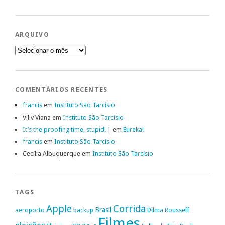
ARQUIVO
Arquivo
COMENTÁRIOS RECENTES
francis
em
Instituto São Tarcísio
Viliv Viana
em
Instituto São Tarcísio
It’s the proofing time, stupid! |
em
Eureka!
francis
em
Instituto São Tarcísio
Cecília Albuquerque
em
Instituto São Tarcísio
TAGS
Apple
Corrida
Brasil
aeroporto
backup
Dilma Rousseff
Filmes