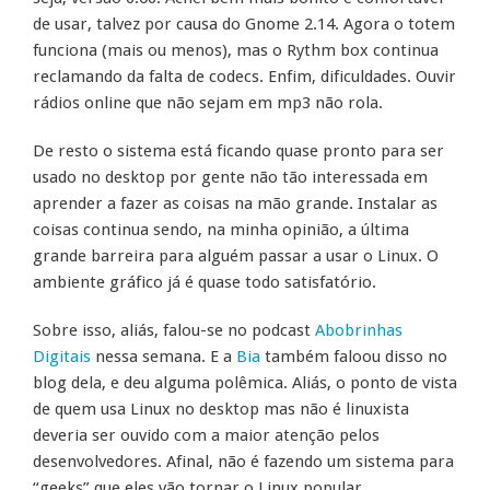
de usar, talvez por causa do Gnome 2.14. Agora o totem
funciona (mais ou menos), mas o Rythm box continua
reclamando da falta de codecs. Enfim, dificuldades. Ouvir
rádios online que não sejam em mp3 não rola.
De resto o sistema está ficando quase pronto para ser
usado no desktop por gente não tão interessada em
aprender a fazer as coisas na mão grande. Instalar as
coisas continua sendo, na minha opinião, a última
grande barreira para alguém passar a usar o Linux. O
ambiente gráfico já é quase todo satisfatório.
Sobre isso, aliás, falou-se no podcast
Abobrinhas
Digitais
nessa semana. E a
Bia
também faloou disso no
blog dela, e deu alguma polêmica. Aliás, o ponto de vista
de quem usa Linux no desktop mas não é linuxista
deveria ser ouvido com a maior atenção pelos
desenvolvedores. Afinal, não é fazendo um sistema para
“geeks” que eles vão tornar o Linux popular…