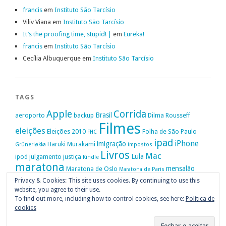
francis
em
Instituto São Tarcísio
Viliv Viana
em
Instituto São Tarcísio
It’s the proofing time, stupid! |
em
Eureka!
francis
em
Instituto São Tarcísio
Cecília Albuquerque
em
Instituto São Tarcísio
TAGS
Apple
Corrida
Brasil
aeroporto
backup
Dilma Rousseff
Filmes
eleições
Eleições 2010
Folha de São Paulo
FHC
ipad
iPhone
imigração
Haruki Murakami
Grünerløkka
impostos
Livros
Mac
Lula
ipod
julgamento
justiça
Kindle
maratona
mensalão
Maratona de Oslo
Maratona de Paris
Oslo
Privacy & Cookies: This site uses cookies. By continuing to use this
Política
nike
Noruega
Oi
OAB
movimento passe livre
música
website, you agree to their use.
Portugal
PT
STF
Veja
Privacidade
protestos
Ruy Medeiros
SOPA
Vitória da Conquista
To find out more, including how to control cookies, see here:
Política de
cookies