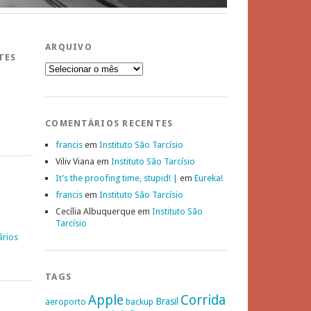
ARQUIVO
TES
Arquivo
COMENTÁRIOS RECENTES
francis
em
Instituto São Tarcísio
Viliv Viana
em
Instituto São Tarcísio
It’s the proofing time, stupid! |
em
Eureka!
francis
em
Instituto São Tarcísio
Cecília Albuquerque
em
Instituto São
Tarcísio
ários
TAGS
Apple
Corrida
Brasil
aeroporto
backup