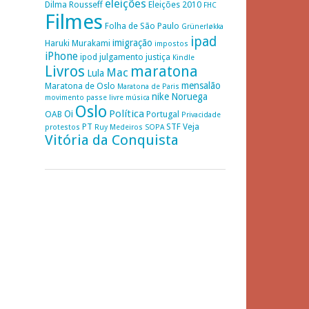
eleições
Dilma Rousseff
Eleições 2010
FHC
Filmes
Folha de São Paulo
Grünerløkka
ipad
imigração
Haruki Murakami
impostos
iPhone
ipod
julgamento
justiça
Kindle
Livros
maratona
Mac
Lula
mensalão
Maratona de Oslo
Maratona de Paris
nike
Noruega
movimento passe livre
música
Oslo
Política
Oi
OAB
Portugal
Privacidade
PT
STF
Veja
protestos
Ruy Medeiros
SOPA
Vitória da Conquista