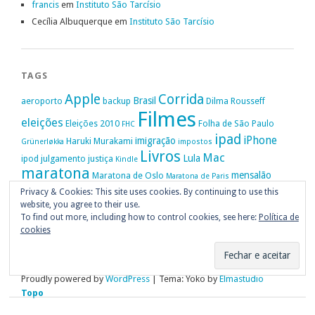
francis
em
Instituto São Tarcísio
Cecília Albuquerque
em
Instituto São Tarcísio
TAGS
Apple
Corrida
Brasil
aeroporto
backup
Dilma Rousseff
Filmes
eleições
Eleições 2010
Folha de São Paulo
FHC
ipad
iPhone
imigração
Haruki Murakami
Grünerløkka
impostos
Livros
Mac
Lula
ipod
julgamento
justiça
Kindle
maratona
mensalão
Maratona de Oslo
Maratona de Paris
Oslo
Privacy & Cookies: This site uses cookies. By continuing to use this
Política
nike
Noruega
Oi
OAB
movimento passe livre
música
website, you agree to their use.
Portugal
PT
STF
Veja
Privacidade
protestos
Ruy Medeiros
SOPA
Vitória da Conquista
To find out more, including how to control cookies, see here:
Política de
cookies
Proudly powered by
WordPress
|
Tema: Yoko by
Elmastudio
Topo