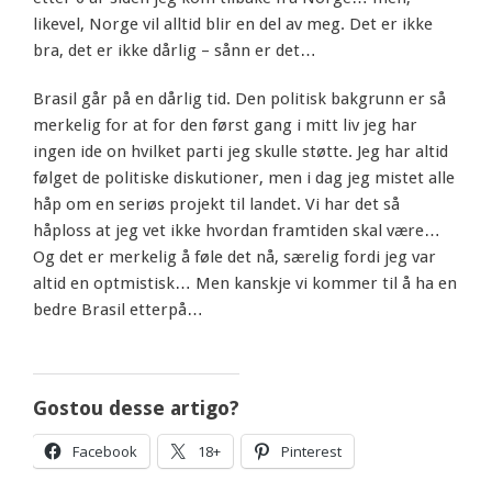
likevel, Norge vil alltid blir en del av meg. Det er ikke
bra, det er ikke dårlig – sånn er det…
Brasil går på en dårlig tid. Den politisk bakgrunn er så
merkelig for at for den først gang i mitt liv jeg har
ingen ide on hvilket parti jeg skulle støtte. Jeg har altid
følget de politiske diskutioner, men i dag jeg mistet alle
håp om en seriøs projekt til landet. Vi har det så
håploss at jeg vet ikke hvordan framtiden skal være…
Og det er merkelig å føle det nå, særelig fordi jeg var
altid en optmistisk… Men kanskje vi kommer til å ha en
bedre Brasil etterpå…
Gostou desse artigo?
Facebook
18+
Pinterest