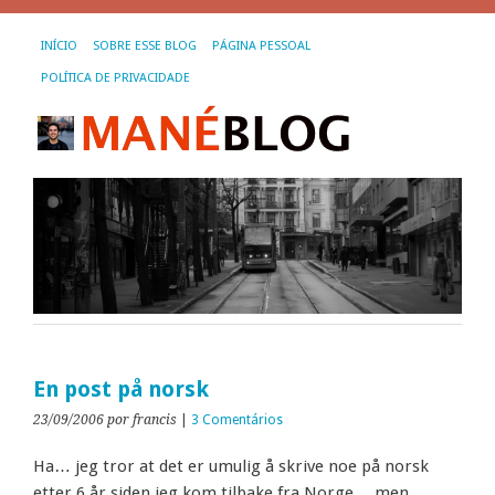
INÍCIO
SOBRE ESSE BLOG
PÁGINA PESSOAL
POLÍTICA DE PRIVACIDADE
En post på norsk
23/09/2006
por francis
|
3 Comentários
Ha… jeg tror at det er umulig å skrive noe på norsk
etter 6 år siden jeg kom tilbake fra Norge… men,