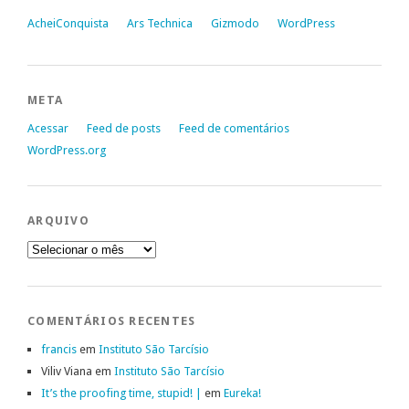
AcheiConquista
Ars Technica
Gizmodo
WordPress
META
Acessar
Feed de posts
Feed de comentários
WordPress.org
ARQUIVO
Arquivo
COMENTÁRIOS RECENTES
francis
em
Instituto São Tarcísio
Viliv Viana
em
Instituto São Tarcísio
It’s the proofing time, stupid! |
em
Eureka!