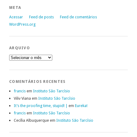
META
Acessar
Feed de posts
Feed de comentários
WordPress.org
ARQUIVO
Arquivo
COMENTÁRIOS RECENTES
francis
em
Instituto São Tarcísio
Viliv Viana
em
Instituto São Tarcísio
It’s the proofing time, stupid! |
em
Eureka!
francis
em
Instituto São Tarcísio
Cecília Albuquerque
em
Instituto São Tarcísio