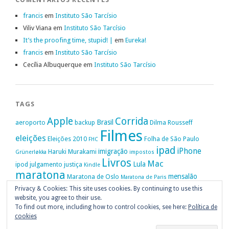
francis
em
Instituto São Tarcísio
Viliv Viana
em
Instituto São Tarcísio
It’s the proofing time, stupid! |
em
Eureka!
francis
em
Instituto São Tarcísio
Cecília Albuquerque
em
Instituto São Tarcísio
TAGS
Apple
Corrida
Brasil
aeroporto
backup
Dilma Rousseff
Filmes
eleições
Eleições 2010
Folha de São Paulo
FHC
ipad
iPhone
imigração
Haruki Murakami
Grünerløkka
impostos
Livros
Mac
Lula
ipod
julgamento
justiça
Kindle
maratona
mensalão
Maratona de Oslo
Maratona de Paris
Oslo
Privacy & Cookies: This site uses cookies. By continuing to use this
Política
nike
Noruega
Oi
OAB
movimento passe livre
música
website, you agree to their use.
Portugal
PT
STF
Veja
Privacidade
protestos
Ruy Medeiros
SOPA
Vitória da Conquista
To find out more, including how to control cookies, see here:
Política de
cookies