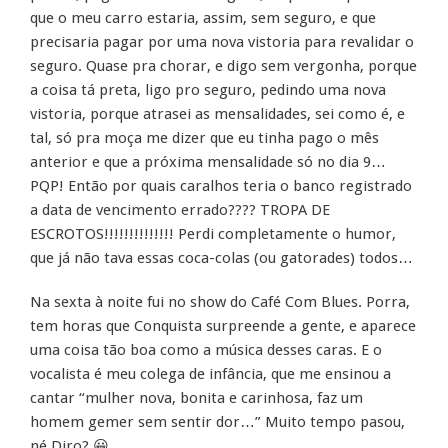
que o meu carro estaria, assim, sem seguro, e que
precisaria pagar por uma nova vistoria para revalidar o
seguro. Quase pra chorar, e digo sem vergonha, porque
a coisa tá preta, ligo pro seguro, pedindo uma nova
vistoria, porque atrasei as mensalidades, sei como é, e
tal, só pra moça me dizer que eu tinha pago o mês
anterior e que a próxima mensalidade só no dia 9…
PQP! Então por quais caralhos teria o banco registrado
a data de vencimento errado???? TROPA DE
ESCROTOS!!!!!!!!!!!!!! Perdi completamente o humor,
que já não tava essas coca-colas (ou gatorades) todos…
Na sexta à noite fui no show do Café Com Blues. Porra,
tem horas que Conquista surpreende a gente, e aparece
uma coisa tão boa como a música desses caras. E o
vocalista é meu colega de infância, que me ensinou a
cantar “mulher nova, bonita e carinhosa, faz um
homem gemer sem sentir dor…” Muito tempo pasou,
né Diro? 😀