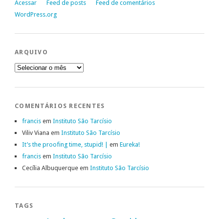
Acessar
Feed de posts
Feed de comentários
WordPress.org
ARQUIVO
Arquivo
COMENTÁRIOS RECENTES
francis
em
Instituto São Tarcísio
Viliv Viana
em
Instituto São Tarcísio
It’s the proofing time, stupid! |
em
Eureka!
francis
em
Instituto São Tarcísio
Cecília Albuquerque
em
Instituto São Tarcísio
TAGS