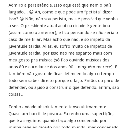
Admiro a persistência. Isso aqui está que nem o país:
largado… 😀 Ah, como é que pode um “petista” dizer
isso? 😀 Não, não sou petista, mas é possível que venha
a ser. O presidente atual aqui na cidade é gente boa
(assim como a anterior), e fico pensando se não seria o
caso de me filiar. Mas acho que não, é só ímpeto da
juventude tardia. Aliás, eu sofro muito de ímpetos de
juventude tardia, por isso não me espanto mais com
meu gosto pra música (só fico ouvindo músicas dos
anos 80 e eurodance dos anos 90 – ninguém merece). E
também não gosto de ficar defendendo algo o tempo
todo sem saber direito porque o faço. Então, ou paro de
defender, ou ajudo a construir o que defendo. Enfim, são
coisas…
Tenho andado absolutamente tenso ultimamente.
Quase um barril de póvora. Eu tenho uma supertição,
que é a seguinte: quando faço algo condenado por
minha religião (aceito por todo mundo, mas condenado