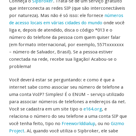
Conheça o
Sipbroker
. Trata-se de um serviço gratuito
que interconecta as redes SIP (que são interconectáveis
por natureza). Mas não é só isso: ele fornece
números
de acesso locais em várias cidades do mundo
onde você
liga e, depois de atendido, disca o código *013 e o
número do telefone da pessoa com quem quiser falar
(em formato internacional, por exemplo, 5571xxxxxxx
– número de Salvador, Brasil). Se a pessoa estiver
conectada na rede, recebe sua ligação! Acabou-se o
problema!
Você deverá estar se perguntando: e como é que a
internet sabe como associar seu número de telefone a
uma conta VoIP? Simples! É o ENUM – serviço utilizado
para associar números de telefones a endereços da net.
Você se cadastra em um site tipo o
e164.org
, e
relaciona o número do seu telefone a uma conta SIP que
você tenha feito, tipo no
Freeworlddialup
, ou no
Gizmo
Project
. Aí, quando você utiliza o Sipbroker, ele sabe