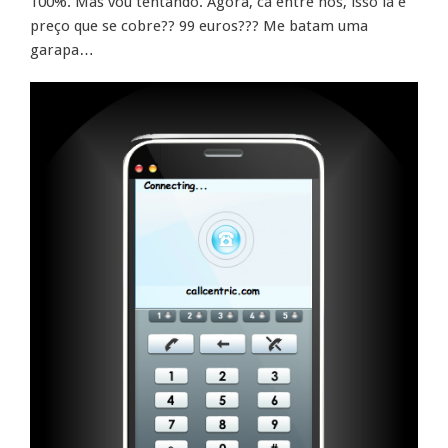
100%. Mas vou tentando. Agora, cá entre nós, isso lá é
preço que se cobre?? 99 euros??? Me batam uma
garapa…