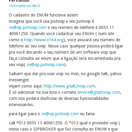
Fernando
15/01/2009 em 08:23
O cadastro do ENUM funciona assim:
imagina que você usa justvoip e seu justvoip é
ze@sip.justvoip.com
e seu número de telefone é 0055 11
40061250. Quando vocè cadastrar seu ENUm ( num site
como o
http://www.e164.org
), vocé assoará seu número de
telefone ao seu voip. Nesse caso qualquer pessoa poderá ligar
pra você discando o seu número de um software voip que
faça consulta ao enum que a ligação será encaminhada pra
seu voip(
ze@sip.justvoip.com
).
Saibam que dar pra usar voip no msn, no google talk, yahoo
messenger.
Vejam como aqui:
http://www.gtalk2voip.com
.
É só adicionar na sua lista o contato
service@gtal2voip.com
,
com isso poderá desfrutar de diversas funcionalidades
interessantes.
para ligar para o
ze@sip.justvoip.com
eu faria:
call *013 0055 11 40061250. O *013 qual o provedor voip (
nesse caso o SIPBROKER que faz consulta ao ENUM e que