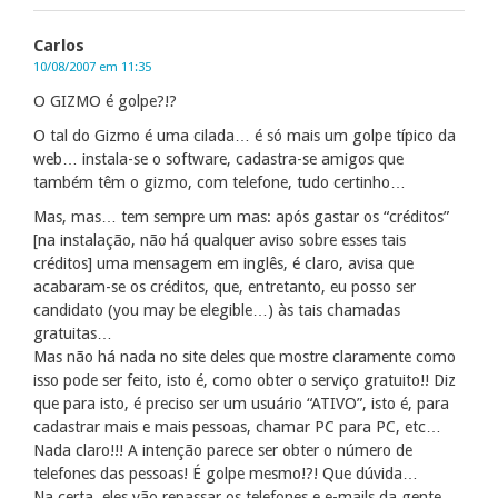
Carlos
10/08/2007 em 11:35
O GIZMO é golpe?!?
O tal do Gizmo é uma cilada… é só mais um golpe típico da
web… instala-se o software, cadastra-se amigos que
também têm o gizmo, com telefone, tudo certinho…
Mas, mas… tem sempre um mas: após gastar os “créditos”
[na instalação, não há qualquer aviso sobre esses tais
créditos] uma mensagem em inglês, é claro, avisa que
acabaram-se os créditos, que, entretanto, eu posso ser
candidato (you may be elegible…) às tais chamadas
gratuitas…
Mas não há nada no site deles que mostre claramente como
isso pode ser feito, isto é, como obter o serviço gratuito!! Diz
que para isto, é preciso ser um usuário “ATIVO”, isto é, para
cadastrar mais e mais pessoas, chamar PC para PC, etc…
Nada claro!!! A intenção parece ser obter o número de
telefones das pessoas! É golpe mesmo!?! Que dúvida…
Na certa, eles vão repassar os telefones e e-mails da gente