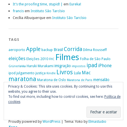
It’s the proofing time, stupid! |
em
Eureka!
francis
em
Instituto São Tarcísio
Cecília Albuquerque
em
Instituto São Tarcísio
TAGS
Apple
Corrida
Brasil
aeroporto
backup
Dilma Rousseff
Filmes
eleições
Eleições 2010
Folha de São Paulo
FHC
ipad
iPhone
imigração
Haruki Murakami
Grünerløkka
impostos
Livros
Mac
Lula
ipod
julgamento
justiça
Kindle
maratona
mensalão
Maratona de Oslo
Maratona de Paris
Oslo
Privacy & Cookies: This site uses cookies. By continuing to use this
Política
nike
Noruega
Oi
OAB
movimento passe livre
música
website, you agree to their use.
Portugal
PT
STF
Veja
Privacidade
protestos
Ruy Medeiros
SOPA
Vitória da Conquista
To find out more, including how to control cookies, see here:
Política de
cookies
Proudly powered by
WordPress
|
Tema: Yoko by
Elmastudio