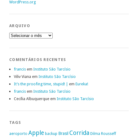
WordPress.org
ARQUIVO
Arquivo
COMENTÁRIOS RECENTES
francis
em
Instituto São Tarcísio
Viliv Viana
em
Instituto São Tarcísio
It’s the proofing time, stupid! |
em
Eureka!
francis
em
Instituto São Tarcísio
Cecília Albuquerque
em
Instituto São Tarcísio
TAGS
Apple
Corrida
Brasil
aeroporto
backup
Dilma Rousseff