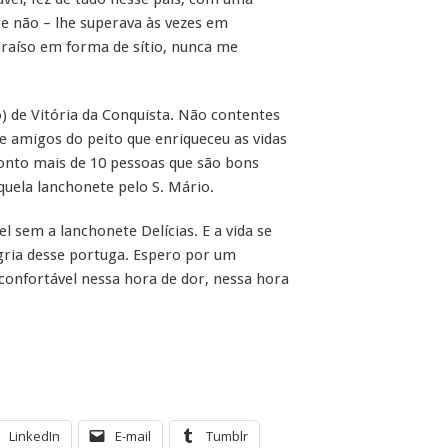
nte não – lhe superava às vezes em
raíso em forma de sítio, nunca me
) de Vitória da Conquista. Não contentes
e amigos do peito que enriqueceu as vidas
Conto mais de 10 pessoas que são bons
ela lanchonete pelo S. Mário.
l sem a lanchonete Delícias. E a vida se
gria desse portuga. Espero por um
 confortável nessa hora de dor, nessa hora
LinkedIn
E-mail
Tumblr