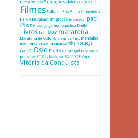
eleições
Dilma Rousseff
Eleições 2010
FHC
Filmes
Folha de São Paulo
Grünerløkka
ipad
imigração
Haruki Murakami
impostos
iPhone
ipod
julgamento
justiça
Kindle
Livros
maratona
Mac
Lula
mensalão
Maratona de Oslo
Maratona de Paris
nike
Noruega
movimento passe livre
música
Oslo
Política
Oi
OAB
Portugal
Privacidade
PT
STF
Veja
protestos
Ruy Medeiros
SOPA
Vitória da Conquista