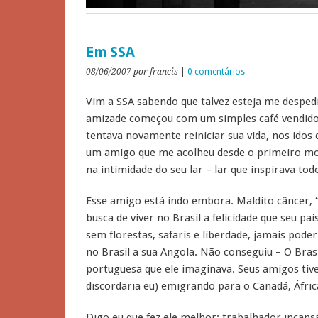
Em SSA
08/06/2007
por francis
|
0 comentários
Vim a SSA sabendo que talvez esteja me despe
amizade começou com um simples café vendido 
tentava novamente reiniciar sua vida, nos ido
um amigo que me acolheu desde o primeiro mo
na intimidade do seu lar – lar que inspirava tod
Esse amigo está indo embora. Maldito câncer, “p
busca de viver no Brasil a felicidade que seu pa
sem florestas, safaris e liberdade, jamais pode
no Brasil a sua Angola. Não conseguiu – O Brasi
portuguesa que ele imaginava. Seus amigos tiv
discordaria eu) emigrando para o Canadá, África
Digo eu que fez ele melhor: trabalhador incans