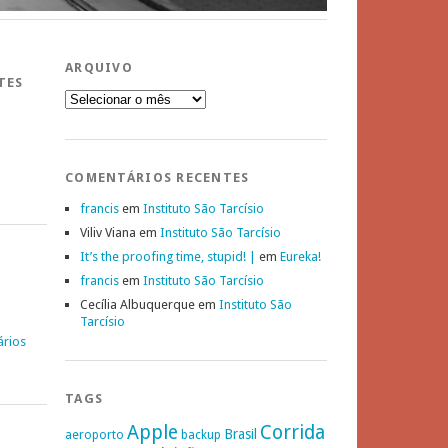
ARQUIVO
TES
Arquivo
COMENTÁRIOS RECENTES
francis
em
Instituto São Tarcísio
Viliv Viana
em
Instituto São Tarcísio
It’s the proofing time, stupid! |
em
Eureka!
francis
em
Instituto São Tarcísio
Cecília Albuquerque
em
Instituto São
Tarcísio
ários
TAGS
Apple
Corrida
Brasil
aeroporto
backup