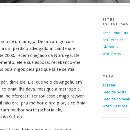
SITES
INTERESSAN
AcheiConquista
Ars Technica
dindo de um amigo. De um amigo cuja
Gizmodo
a um perdido advogado iniciante que
WordPress
s de 2000, recém chegado da Noruega. De
mento, ele e sua esposa, recebendo-me
os os amigos pela paz que lá se sentia.
META
á”, diria ele. Ele, que veio de Angola, em
Acessar
ís colonial lhe dava, mas que a metrópole,
Feed de posts
ria lhe oferecer. Tentou esse amigo reviver
Feed de coment
l não era, pra melhor e pra pior, a colônia
WordPress.org
eram melhor sorte (acharia ele,
 do Sul, etc.
ável, fez de tudo nesse país, com uma