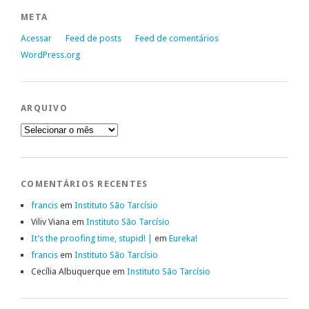
META
Acessar
Feed de posts
Feed de comentários
WordPress.org
ARQUIVO
Arquivo
COMENTÁRIOS RECENTES
francis
em
Instituto São Tarcísio
Viliv Viana
em
Instituto São Tarcísio
It’s the proofing time, stupid! |
em
Eureka!
francis
em
Instituto São Tarcísio
Cecília Albuquerque
em
Instituto São Tarcísio