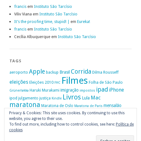
francis
em
Instituto São Tarcísio
Viliv Viana
em
Instituto São Tarcísio
It’s the proofing time, stupid! |
em
Eureka!
francis
em
Instituto São Tarcísio
Cecília Albuquerque
em
Instituto São Tarcísio
TAGS
Apple
Corrida
Brasil
aeroporto
backup
Dilma Rousseff
Filmes
eleições
Eleições 2010
Folha de São Paulo
FHC
ipad
iPhone
imigração
Haruki Murakami
Grünerløkka
impostos
Livros
Mac
Lula
ipod
julgamento
justiça
Kindle
maratona
mensalão
Maratona de Oslo
Maratona de Paris
Oslo
Privacy & Cookies: This site uses cookies. By continuing to use this
Política
nike
Noruega
Oi
OAB
movimento passe livre
música
website, you agree to their use.
Portugal
PT
STF
Veja
Privacidade
protestos
Ruy Medeiros
SOPA
Vitória da Conquista
To find out more, including how to control cookies, see here:
Política de
cookies