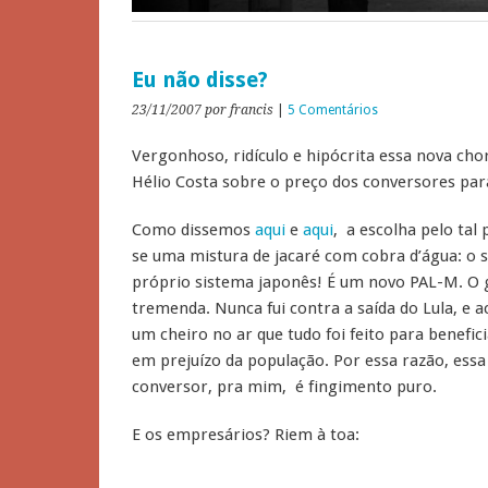
Eu não disse?
23/11/2007
por francis
|
5 Comentários
Vergonhoso, ridículo e hipócrita essa nova cho
Hélio Costa sobre o preço dos conversores para
Como dissemos
aqui
e
aqui
, a escolha pelo tal 
se uma mistura de jacaré com cobra d’água: o s
próprio sistema japonês! É um novo PAL-M. O 
tremenda. Nunca fui contra a saída do Lula, e a
um cheiro no ar que tudo foi feito para benefi
em prejuízo da população. Por essa razão, ess
conversor, pra mim, é fingimento puro.
E os empresários? Riem à toa: