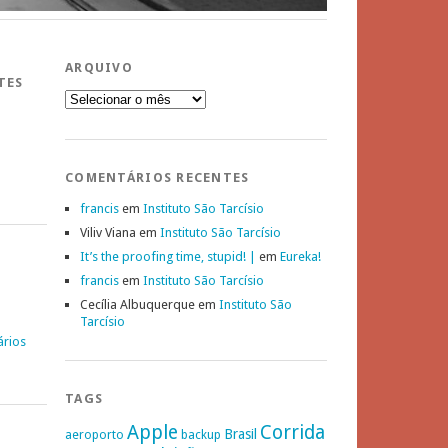
ARQUIVO
TES
Arquivo
COMENTÁRIOS RECENTES
francis
em
Instituto São Tarcísio
Viliv Viana
em
Instituto São Tarcísio
It’s the proofing time, stupid! |
em
Eureka!
francis
em
Instituto São Tarcísio
Cecília Albuquerque
em
Instituto São
Tarcísio
ários
TAGS
Apple
Corrida
Brasil
aeroporto
backup