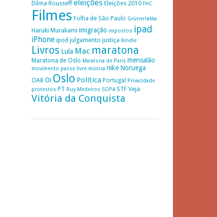
eleições
Dilma Rousseff
Eleições 2010
FHC
Filmes
Folha de São Paulo
Grünerløkka
ipad
imigração
Haruki Murakami
impostos
iPhone
ipod
julgamento
justiça
Kindle
Livros
maratona
Mac
Lula
mensalão
Maratona de Oslo
Maratona de Paris
nike
Noruega
movimento passe livre
música
Oslo
Política
Oi
OAB
Portugal
Privacidade
PT
STF
Veja
protestos
Ruy Medeiros
SOPA
Vitória da Conquista