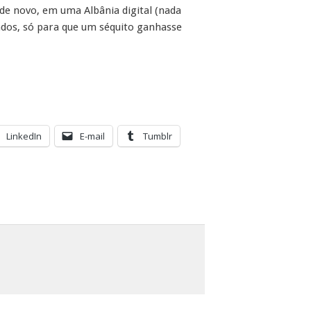
e novo, em uma Albânia digital (nada
olados, só para que um séquito ganhasse
LinkedIn
E-mail
Tumblr