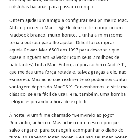
coisinhas bacanas para passar o tempo.
Ontem ajudei um amigo a configurar seu primeiro Mac.
Ahh, o primeiro Mac… 😀 Ele deu sorte: comprou um
Macbook branco, muito bonito. E tinha a mim (como
teria a outros) para lhe ajudar. Difícil foi comprar
aquele Power Mac 6500 em 1997 para descobrir que
quase ninguém em Salvador (com seus 2 milhões de
habitantes) tinha Mac. Enfim, à época achei o André T.,
que me deu uma força retada e, talvez graças a ele, não
esmoreci. Mas acho que realmente só podíamos contar
vantagem depois do MacOS X. Convenhamos: o sistema
clássico, se era fácil de usar, era, também, uma bomba
relógio esperando a hora de explodir…
À noite, vi um filme chamado “Bemvindo ao jogo”.
Ruinzinho, achei eu. Mas achei ruim mesmo porque,
salvo engano, para conseguir acompanhar o diabo do
filme, só sabendo jogar poker. E eu não sei jogar poker.