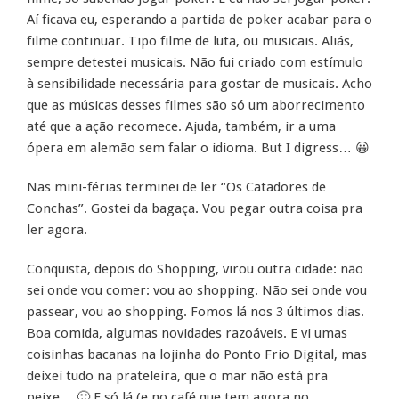
Aí ficava eu, esperando a partida de poker acabar para o
filme continuar. Tipo filme de luta, ou musicais. Aliás,
sempre detestei musicais. Não fui criado com estímulo
à sensibilidade necessária para gostar de musicais. Acho
que as músicas desses filmes são só um aborrecimento
até que a ação recomece. Ajuda, também, ir a uma
ópera em alemão sem falar o idioma. But I digress… 😀
Nas mini-férias terminei de ler “Os Catadores de
Conchas”. Gostei da bagaça. Vou pegar outra coisa pra
ler agora.
Conquista, depois do Shopping, virou outra cidade: não
sei onde vou comer: vou ao shopping. Não sei onde vou
passear, vou ao shopping. Fomos lá nos 3 últimos dias.
Boa comida, algumas novidades razoáveis. E vi umas
coisinhas bacanas na lojinha do Ponto Frio Digital, mas
deixei tudo na prateleira, que o mar não está pra
peixe… 🙂 E só lá (e no café que tem agora no