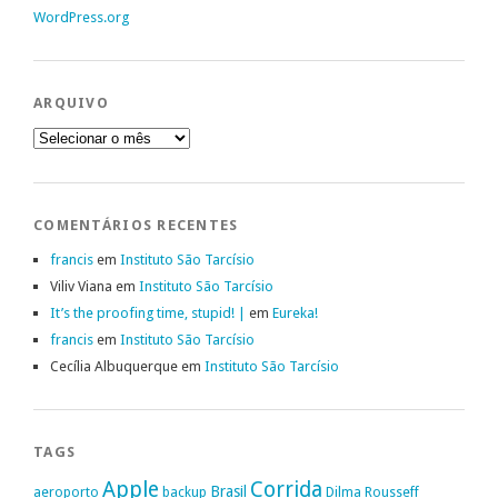
WordPress.org
ARQUIVO
Arquivo
COMENTÁRIOS RECENTES
francis
em
Instituto São Tarcísio
Viliv Viana
em
Instituto São Tarcísio
It’s the proofing time, stupid! |
em
Eureka!
francis
em
Instituto São Tarcísio
Cecília Albuquerque
em
Instituto São Tarcísio
TAGS
Apple
Corrida
Brasil
aeroporto
backup
Dilma Rousseff