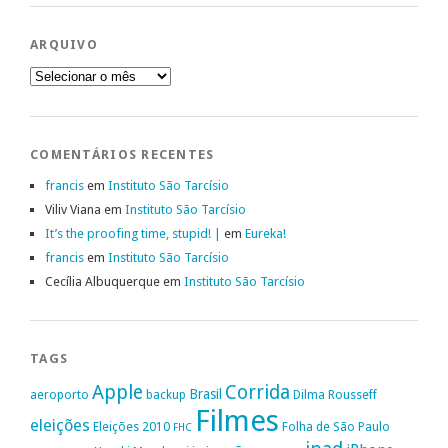
ARQUIVO
Arquivo
COMENTÁRIOS RECENTES
francis
em
Instituto São Tarcísio
Viliv Viana
em
Instituto São Tarcísio
It’s the proofing time, stupid! |
em
Eureka!
francis
em
Instituto São Tarcísio
Cecília Albuquerque
em
Instituto São Tarcísio
TAGS
Apple
Corrida
Brasil
aeroporto
backup
Dilma Rousseff
Filmes
eleições
Eleições 2010
Folha de São Paulo
FHC