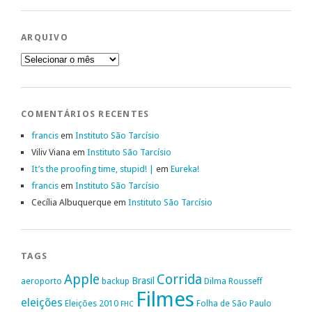
ARQUIVO
Arquivo
COMENTÁRIOS RECENTES
francis
em
Instituto São Tarcísio
Viliv Viana
em
Instituto São Tarcísio
It’s the proofing time, stupid! |
em
Eureka!
francis
em
Instituto São Tarcísio
Cecília Albuquerque
em
Instituto São Tarcísio
TAGS
Apple
Corrida
Brasil
aeroporto
backup
Dilma Rousseff
Filmes
eleições
Eleições 2010
Folha de São Paulo
FHC