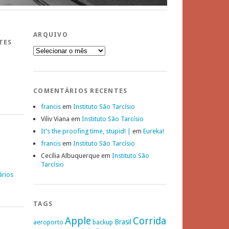
ARQUIVO
TES
Arquivo
COMENTÁRIOS RECENTES
francis
em
Instituto São Tarcísio
Viliv Viana
em
Instituto São Tarcísio
It’s the proofing time, stupid! |
em
Eureka!
francis
em
Instituto São Tarcísio
Cecília Albuquerque
em
Instituto São
Tarcísio
ários
TAGS
Apple
Corrida
Brasil
aeroporto
backup