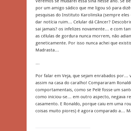
Veremos se mudarei essa sina nesse ano. Se bem
por um amigo sádico que me ligou só para dizê
pesquisas do Instituto Karolinska (sempre eles
dar notícia ruim… Celular dá Câncer? Descobr
sai jamais? os infelizes novamente… e com tant
as células de gordura nunca morrem, não adia
geneticamente. Por isso nunca achei que exist
Madrasta…
…
Por falar em Veja, que sejam enrabados por… 
assim na casa do caralho! Compararam Ronal
comportamentais, como se Pelé fosse um santo
como iniciou-se… em outro aspecto, negava rec
casamento. E Ronaldo, porque caiu em uma rou
coisas muito piores) é agora comparado a…