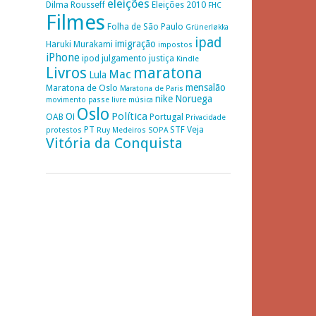
eleições
Dilma Rousseff
Eleições 2010
FHC
Filmes
Folha de São Paulo
Grünerløkka
ipad
imigração
Haruki Murakami
impostos
iPhone
ipod
julgamento
justiça
Kindle
Livros
maratona
Mac
Lula
mensalão
Maratona de Oslo
Maratona de Paris
nike
Noruega
movimento passe livre
música
Oslo
Política
Oi
OAB
Portugal
Privacidade
PT
STF
Veja
protestos
Ruy Medeiros
SOPA
Vitória da Conquista