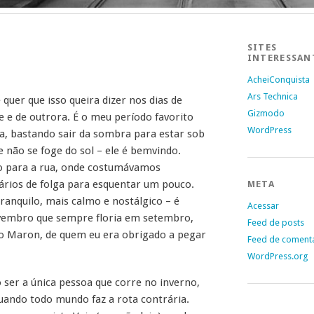
SITES
INTERESSAN
AcheiConquista
Ars Technica
 quer que isso queira dizer nos dias de
Gizmodo
e e de outrora. É o meu período favorito
WordPress
lha, bastando sair da sombra para estar sob
 não se foge do sol – ele é bemvindo.
o para a rua, onde costumávamos
orários de folga para esquentar um pouco.
META
ranquilo, mais calmo e nostálgico – é
Acessar
vembro que sempre floria em setembro,
Feed de posts
lto Maron, de quem eu era obrigado a pegar
Feed de coment
WordPress.org
 ser a única pessoa que corre no inverno,
uando todo mundo faz a rota contrária.