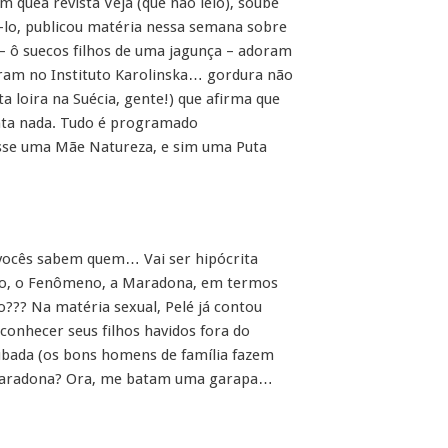
 quea revista Veja (que não leio), soube
-lo, publicou matéria nessa semana sobre
 – ô suecos filhos de uma jagunça – adoram
iram no Instituto Karolinska… gordura não
a loira na Suécia, gente!) que afirma que
nta nada. Tudo é programado
isse uma Mãe Natureza, e sim uma Puta
vocês sabem quem… Vai ser hipócrita
do, o Fenômeno, a Maradona, em termos
??? Na matéria sexual, Pelé já contou
onhecer seus filhos havidos fora do
bada (os bons homens de família fazem
 Maradona? Ora, me batam uma garapa…