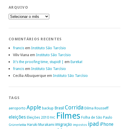
ARQUIVO
Arquivo
COMENTÁRIOS RECENTES
francis
em
Instituto São Tarcísio
Viliv Viana
em
Instituto São Tarcísio
It’s the proofing time, stupid! |
em
Eureka!
francis
em
Instituto São Tarcísio
Cecília Albuquerque
em
Instituto São Tarcísio
TAGS
Apple
Corrida
Brasil
aeroporto
backup
Dilma Rousseff
Filmes
eleições
Eleições 2010
Folha de São Paulo
FHC
ipad
iPhone
imigração
Haruki Murakami
Grünerløkka
impostos