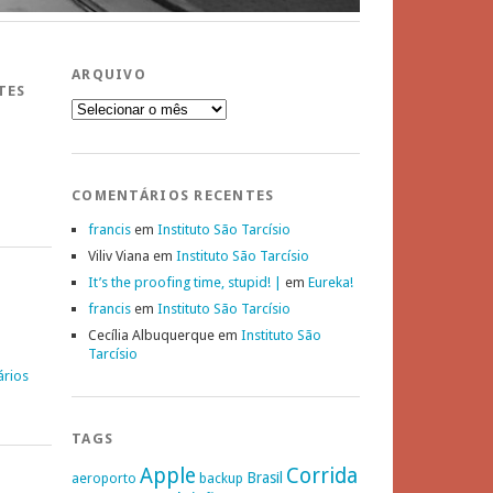
ARQUIVO
TES
Arquivo
COMENTÁRIOS RECENTES
francis
em
Instituto São Tarcísio
Viliv Viana
em
Instituto São Tarcísio
It’s the proofing time, stupid! |
em
Eureka!
francis
em
Instituto São Tarcísio
Cecília Albuquerque
em
Instituto São
Tarcísio
ários
TAGS
Apple
Corrida
Brasil
aeroporto
backup