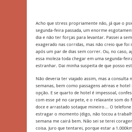
Acho que stress propriamente não, já que o ps
segunda-feira passada, um enorme esgotamento 
dia e não ter forças para levantar. Passei a se
exagerado nas corridas, mas não creio que foi i
após um par de dias sem correr. Ou, no caso, a
essa moleza toda chegar em uma segunda-feira
estranhar. Dai minha suspeita de que posso est
Não deveria ter viajado assim, mas a consulta 
semanas, bem como passagens aéreas e hotel 
opção. E se quarto de hotel é impessoal, confe
com esse pé no carpete, e o relaxante som do f
doce e arrastado sotaque mineiro… O telefone 
estragar o momento (digo, não tocou a trabalho
semana me cairá bem. Não sei se terei coragem
coisa. Juro que tentarei, porque estar a 1.000k