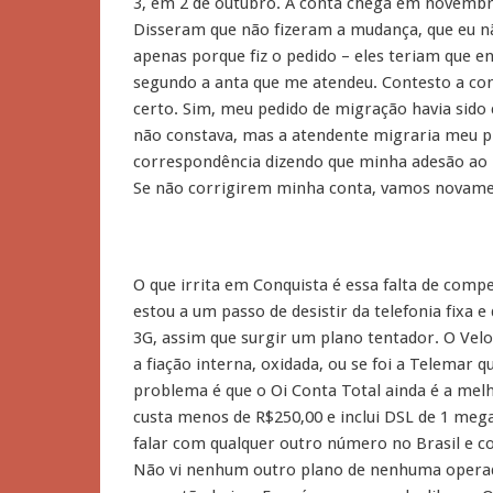
3, em 2 de outubro. A conta chega em novembr
Disseram que não fizeram a mudança, que eu n
apenas porque fiz o pedido – eles teriam que 
segundo a anta que me atendeu. Contesto a con
certo. Sim, meu pedido de migração havia sido
não constava, mas a atendente migraria meu p
correspondência dizendo que minha adesão ao n
Se não corrigirem minha conta, vamos novamen
O que irrita em Conquista é essa falta de com
estou a um passo de desistir da telefonia fixa e
3G, assim que surgir um plano tentador. O Velox
a fiação interna, oxidada, ou se foi a Telemar
problema é que o Oi Conta Total ainda é a mel
custa menos de R$250,00 e inclui DSL de 1 mega
falar com qualquer outro número no Brasil e 
Não vi nenhum outro plano de nenhuma operad