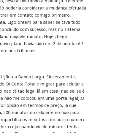
o, desconsiderando a mudança. Telefono.
ão poderia considerar a mudança efetuada
entrar em contato comigo primeiro,
ta. Ligo ontem para saber se tava tudo
 concluído com sucesso, mas no sistema
lano naquele minuto. Hoje chega
ovo plano havia sido em 2 de outubro!!!!
te aos tribunais.
petição na Banda Larga. Sinceramente,
 do Oi Conta Total e migrar para celular e
 não tá tão legal lá em casa (não sei se é
 que não me colocou em uma porta legal).O
hor opção em termos de preço, já que
, 500 minutos no celular e no fixo para
compartilha os minutos com outro número.
ora cuja quantidade de minutos tenha