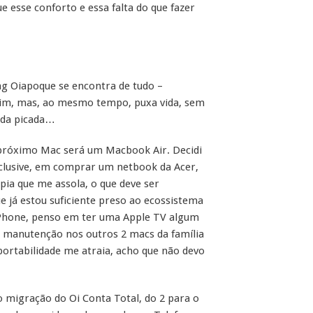
 esse conforto e essa falta do que fazer
ng Oiapoque se encontra de tudo –
mim, mas, ao mesmo tempo, puxa vida, sem
 da picada…
u próximo Mac será um Macbook Air. Decidi
nclusive, em comprar um netbook da Acer,
ia que me assola, o que deve ser
e já estou suficiente preso ao ecossistema
iPhone, penso em ter uma Apple TV algum
o manutenção nos outros 2 macs da família
portabilidade me atraia, acho que não devo
o migração do Oi Conta Total, do 2 para o