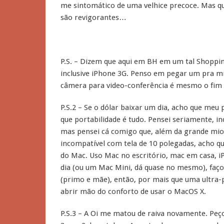
me sintomático de uma velhice precoce. Mas que
são revigorantes…
P.S. – Dizem que aqui em BH em um tal Shoppi
inclusive iPhone 3G. Penso em pegar um pra 
câmera para video-conferência é mesmo o fim
P.S.2 – Se o dólar baixar um dia, acho que me
que portabilidade é tudo. Pensei seriamente, i
mas pensei cá comigo que, além da grande miop
incompatível com tela de 10 polegadas, acho qu
do Mac. Uso Mac no escritório, mac em casa, 
dia (ou um Mac Mini, dá quase no mesmo), faç
(primo e mãe), então, por mais que uma ultra-
abrir mão do conforto de usar o MacOS X.
P.S.3 – A Oi me matou de raiva novamente. Peç