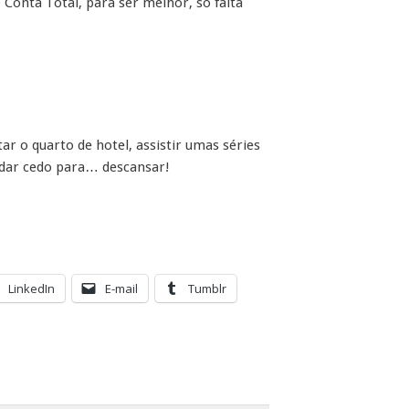
 Conta Total, para ser melhor, só falta
ar o quarto de hotel, assistir umas séries
rdar cedo para… descansar!
LinkedIn
E-mail
Tumblr