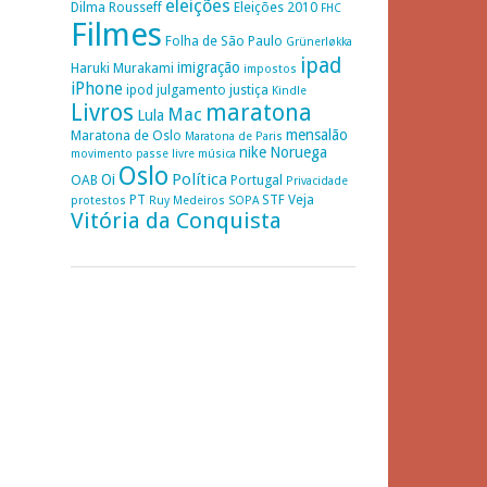
eleições
Dilma Rousseff
Eleições 2010
FHC
Filmes
Folha de São Paulo
Grünerløkka
ipad
imigração
Haruki Murakami
impostos
iPhone
ipod
julgamento
justiça
Kindle
Livros
maratona
Mac
Lula
mensalão
Maratona de Oslo
Maratona de Paris
nike
Noruega
movimento passe livre
música
Oslo
Política
Oi
OAB
Portugal
Privacidade
PT
STF
Veja
protestos
Ruy Medeiros
SOPA
Vitória da Conquista