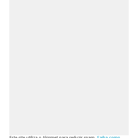
Este site utiliza o Akismet para reduzir spam.
Saiba como