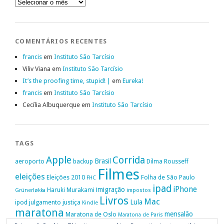
Arquivo
COMENTÁRIOS RECENTES
francis
em
Instituto São Tarcísio
Viliv Viana
em
Instituto São Tarcísio
It’s the proofing time, stupid! |
em
Eureka!
francis
em
Instituto São Tarcísio
Cecília Albuquerque
em
Instituto São Tarcísio
TAGS
Apple
Corrida
Brasil
aeroporto
backup
Dilma Rousseff
Filmes
eleições
Eleições 2010
Folha de São Paulo
FHC
ipad
iPhone
imigração
Haruki Murakami
Grünerløkka
impostos
Livros
Mac
Lula
ipod
julgamento
justiça
Kindle
maratona
mensalão
Maratona de Oslo
Maratona de Paris