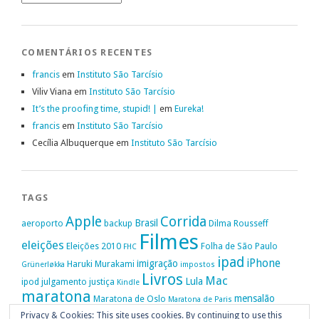
COMENTÁRIOS RECENTES
francis
em
Instituto São Tarcísio
Viliv Viana
em
Instituto São Tarcísio
It’s the proofing time, stupid! |
em
Eureka!
francis
em
Instituto São Tarcísio
Cecília Albuquerque
em
Instituto São Tarcísio
TAGS
Apple
Corrida
Brasil
aeroporto
backup
Dilma Rousseff
Filmes
eleições
Eleições 2010
Folha de São Paulo
FHC
ipad
iPhone
imigração
Haruki Murakami
Grünerløkka
impostos
Livros
Mac
Lula
ipod
julgamento
justiça
Kindle
maratona
mensalão
Maratona de Oslo
Maratona de Paris
Oslo
Privacy & Cookies: This site uses cookies. By continuing to use this
Política
nike
Noruega
Oi
OAB
movimento passe livre
música