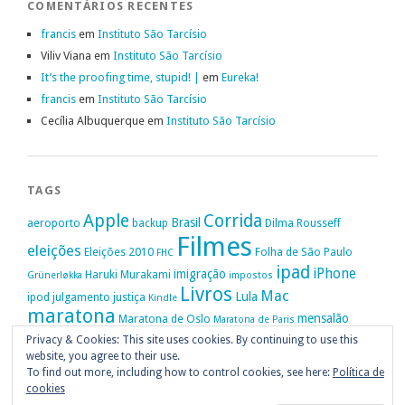
COMENTÁRIOS RECENTES
francis
em
Instituto São Tarcísio
Viliv Viana
em
Instituto São Tarcísio
It’s the proofing time, stupid! |
em
Eureka!
francis
em
Instituto São Tarcísio
Cecília Albuquerque
em
Instituto São Tarcísio
TAGS
Apple
Corrida
Brasil
aeroporto
backup
Dilma Rousseff
Filmes
eleições
Eleições 2010
Folha de São Paulo
FHC
ipad
iPhone
imigração
Haruki Murakami
Grünerløkka
impostos
Livros
Mac
Lula
ipod
julgamento
justiça
Kindle
maratona
mensalão
Maratona de Oslo
Maratona de Paris
Oslo
Privacy & Cookies: This site uses cookies. By continuing to use this
Política
nike
Noruega
Oi
OAB
movimento passe livre
música
website, you agree to their use.
Portugal
PT
STF
Veja
Privacidade
protestos
Ruy Medeiros
SOPA
Vitória da Conquista
To find out more, including how to control cookies, see here:
Política de
cookies