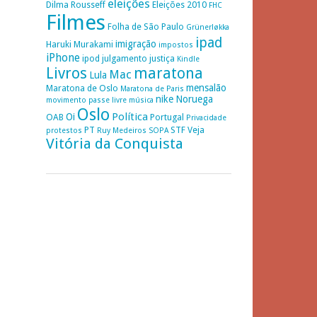
eleições
Dilma Rousseff
Eleições 2010
FHC
Filmes
Folha de São Paulo
Grünerløkka
ipad
imigração
Haruki Murakami
impostos
iPhone
ipod
julgamento
justiça
Kindle
Livros
maratona
Mac
Lula
mensalão
Maratona de Oslo
Maratona de Paris
nike
Noruega
movimento passe livre
música
Oslo
Política
Oi
OAB
Portugal
Privacidade
PT
STF
Veja
protestos
Ruy Medeiros
SOPA
Vitória da Conquista