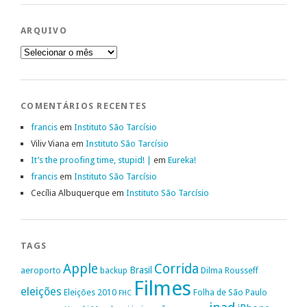
ARQUIVO
Arquivo
COMENTÁRIOS RECENTES
francis
em
Instituto São Tarcísio
Viliv Viana
em
Instituto São Tarcísio
It’s the proofing time, stupid! |
em
Eureka!
francis
em
Instituto São Tarcísio
Cecília Albuquerque
em
Instituto São Tarcísio
TAGS
Apple
Corrida
Brasil
aeroporto
backup
Dilma Rousseff
Filmes
eleições
Eleições 2010
Folha de São Paulo
FHC