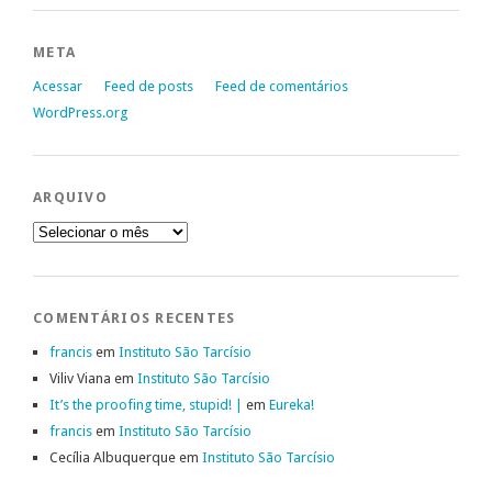
META
Acessar
Feed de posts
Feed de comentários
WordPress.org
ARQUIVO
Arquivo
COMENTÁRIOS RECENTES
francis
em
Instituto São Tarcísio
Viliv Viana
em
Instituto São Tarcísio
It’s the proofing time, stupid! |
em
Eureka!
francis
em
Instituto São Tarcísio
Cecília Albuquerque
em
Instituto São Tarcísio