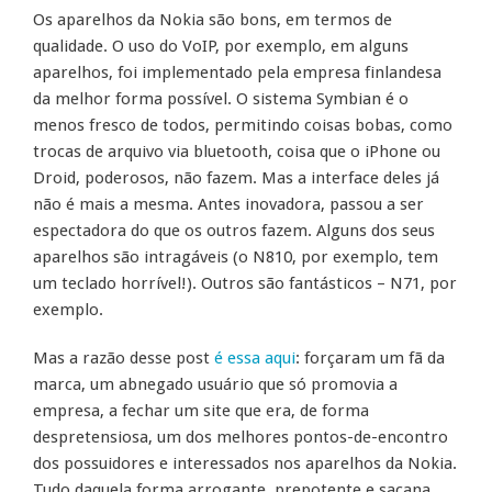
Os aparelhos da Nokia são bons, em termos de
qualidade. O uso do VoIP, por exemplo, em alguns
aparelhos, foi implementado pela empresa finlandesa
da melhor forma possível. O sistema Symbian é o
menos fresco de todos, permitindo coisas bobas, como
trocas de arquivo via bluetooth, coisa que o iPhone ou
Droid, poderosos, não fazem. Mas a interface deles já
não é mais a mesma. Antes inovadora, passou a ser
espectadora do que os outros fazem. Alguns dos seus
aparelhos são intragáveis (o N810, por exemplo, tem
um teclado horrível!). Outros são fantásticos – N71, por
exemplo.
Mas a razão desse post
é essa aqui
: forçaram um fã da
marca, um abnegado usuário que só promovia a
empresa, a fechar um site que era, de forma
despretensiosa, um dos melhores pontos-de-encontro
dos possuidores e interessados nos aparelhos da Nokia.
Tudo daquela forma arrogante, prepotente e sacana