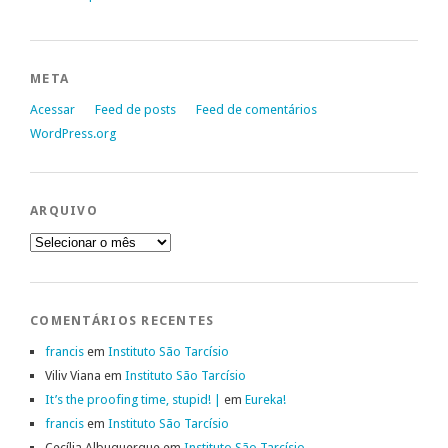
META
Acessar
Feed de posts
Feed de comentários
WordPress.org
ARQUIVO
Arquivo
COMENTÁRIOS RECENTES
francis
em
Instituto São Tarcísio
Viliv Viana
em
Instituto São Tarcísio
It’s the proofing time, stupid! |
em
Eureka!
francis
em
Instituto São Tarcísio
Cecília Albuquerque
em
Instituto São Tarcísio