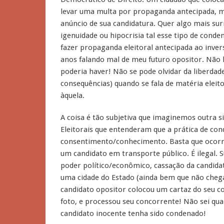
levar uma multa por propaganda antecipada, 
anúncio de sua candidatura. Quer algo mais surr
igenuidade ou hipocrisia tal esse tipo de cond
fazer propaganda eleitoral antecipada ao invers
anos falando mal de meu futuro opositor. Não h
poderia haver! Não se pode olvidar da liberdad
consequências) quando se fala de matéria eleit
àquela.
A coisa é tão subjetiva que imaginemos outra sit
Eleitorais que entenderam que a prática de con
consentimento/conhecimento. Basta que ocorr
um candidato em transporte público. É ilegal. Su
poder político/econômico, cassação da candid
uma cidade do Estado (ainda bem que não cheg
candidato opositor colocou um cartaz do seu c
foto, e processou seu concorrente! Não sei qua
candidato inocente tenha sido condenado!