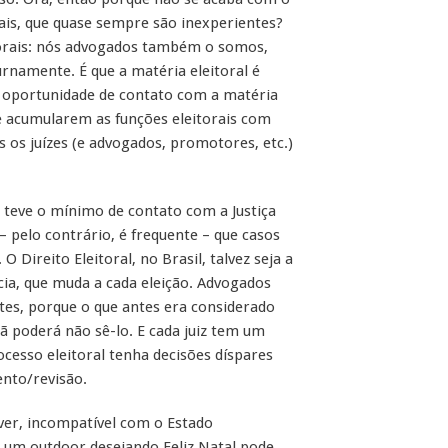
rais, que quase sempre são inexperientes?
torais: nós advogados também o somos,
turnamente. É que a matéria eleitoral é
 a oportunidade de contato com a matéria
e acumularem as funções eleitorais com
as os juízes (e advogados, promotores, etc.)
 teve o mínimo de contato com a Justiça
– pelo contrário, é frequente – que casos
 Direito Eleitoral, no Brasil, talvez seja a
ncia, que muda a cada eleição. Advogados
ntes, porque o que antes era considerado
ã poderá não sê-lo. E cada juiz tem um
ocesso eleitoral tenha decisões díspares
ento/revisão.
u ver, incompatível com o Estado
 um outdoor desejando Feliz Natal pode