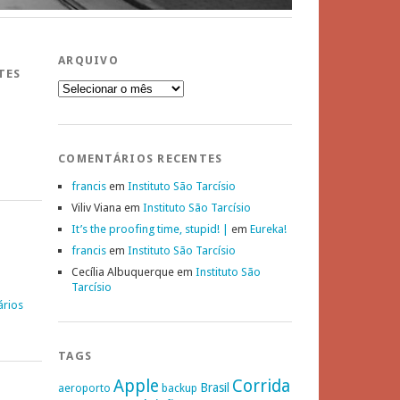
ARQUIVO
TES
Arquivo
COMENTÁRIOS RECENTES
francis
em
Instituto São Tarcísio
Viliv Viana
em
Instituto São Tarcísio
It’s the proofing time, stupid! |
em
Eureka!
francis
em
Instituto São Tarcísio
Cecília Albuquerque
em
Instituto São
Tarcísio
ários
TAGS
Apple
Corrida
Brasil
aeroporto
backup