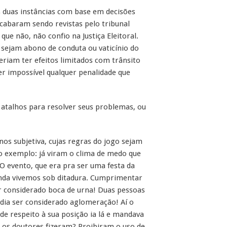
s duas instâncias com base em decisões
acabaram sendo revistas pelo tribunal
que não, não confio na Justiça Eleitoral.
sejam abono de conduta ou vaticínio do
veriam ter efeitos limitados com trânsito
er impossível qualquer penalidade que
r atalhos para resolver seus problemas, ou
nos subjetiva, cujas regras do jogo sejam
ro exemplo: já viram o clima de medo que
? O evento, que era pra ser uma festa da
inda vivemos sob ditadura. Cumprimentar
r considerado boca de urna! Duas pessoas
ia ser considerado aglomeração! Aí o
de respeito à sua posição ia lá e mandava
e os doutores fizeram? Proibiram o uso de