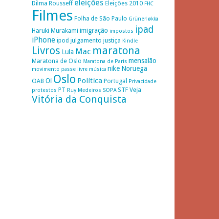
eleições
Dilma Rousseff
Eleições 2010
FHC
Filmes
Folha de São Paulo
Grünerløkka
ipad
imigração
Haruki Murakami
impostos
iPhone
ipod
julgamento
justiça
Kindle
Livros
maratona
Mac
Lula
mensalão
Maratona de Oslo
Maratona de Paris
nike
Noruega
movimento passe livre
música
Oslo
Política
Oi
OAB
Portugal
Privacidade
PT
STF
Veja
protestos
Ruy Medeiros
SOPA
Vitória da Conquista