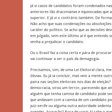
Já vi casos de candidatos foram condenados na
anteriores tão draconianas e equivocadas que 
superior. E já vi o contrário também. De forma 
Não acho que suas condenações ou absolvições 
caráter do político. Se acho que as decisões de
em julgado, sem este último aí é que entendo s
venha a prejudicar o candidato.
Ou o Brasil faz a coisa certa e pára de procura
vai continuar a ser o país da demagogia.
Precisamos, sim, de uma Lei Eleitoral clara, me
óbvias. Eu já ia concluir, mas veio a mente out
paira nas seções eleitorais nos dias de eleição
democracia, virou um terror, parecendo que a
alguém que tenha camisa de candidato pode se
que andavam com a camisa de um candidato pod
juiz-xerife ou alguma outra autoridade sedenta 
prender. Acusação? Boca de urna! Aí sabe o qu