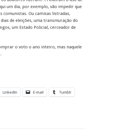
qui um dia, por exemplo, vão impedir que
os comunistas. Ou camisas listradas,
 dias de eleições, uma transmuração do
gos, um Estado Policial, cerceador de
omprar o voto o ano inteiro, mas naquele
…
LinkedIn
E-mail
Tumblr