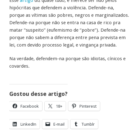
Esse
artigo
diz quase tudo, e merece ser lido pelos
hipócritas que defendem a violência. Defende-na,
porque as vítimas são pobres, negros e marginalizados.
Defende-na porque não se entra na casa de rico pra
matar “suspeito” (eufemismo de “pobre”). Defende-na
porque não sabem a diferença entre pena prevista em
lei, com devido processo legal, e vingança privada.
Na verdade, defendem-na porque são idiotas, cínicos e
covardes.
Gostou desse artigo?
Facebook
18+
Pinterest
LinkedIn
E-mail
Tumblr