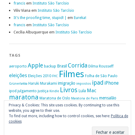
francis
em
Instituto São Tarcísio
Viliv Viana
em
Instituto São Tarcísio
It’s the proofing time, stupid! |
em
Eureka!
francis
em
Instituto São Tarcísio
Cecília Albuquerque
em
Instituto São Tarcísio
TAGS
Apple
Corrida
Brasil
aeroporto
backup
Dilma Rousseff
Filmes
eleições
Eleições 2010
Folha de São Paulo
FHC
ipad
iPhone
imigração
Haruki Murakami
Grünerløkka
impostos
Livros
Mac
Lula
ipod
julgamento
justiça
Kindle
maratona
mensalão
Maratona de Oslo
Maratona de Paris
Oslo
Privacy & Cookies: This site uses cookies. By continuing to use this
Política
nike
Noruega
Oi
OAB
movimento passe livre
música
website, you agree to their use.
Portugal
PT
STF
Veja
Privacidade
protestos
Ruy Medeiros
SOPA
Vitória da Conquista
To find out more, including how to control cookies, see here:
Política de
cookies