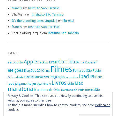
COMENTÁRIOS RECENTES
francis
em
Instituto São Tarcísio
Viliv Viana
em
Instituto São Tarcísio
It’s the proofing time, stupid! |
em
Eureka!
francis
em
Instituto São Tarcísio
Cecília Albuquerque
em
Instituto São Tarcísio
TAGS
Apple
Corrida
Brasil
aeroporto
backup
Dilma Rousseff
Filmes
eleições
Eleições 2010
Folha de São Paulo
FHC
ipad
iPhone
imigração
Haruki Murakami
Grünerløkka
impostos
Livros
Mac
Lula
ipod
julgamento
justiça
Kindle
maratona
mensalão
Maratona de Oslo
Maratona de Paris
Oslo
Privacy & Cookies: This site uses cookies. By continuing to use this
Política
nike
Noruega
Oi
OAB
movimento passe livre
música
website, you agree to their use.
Portugal
PT
STF
Veja
Privacidade
protestos
Ruy Medeiros
SOPA
Vitória da Conquista
To find out more, including how to control cookies, see here:
Política de
cookies