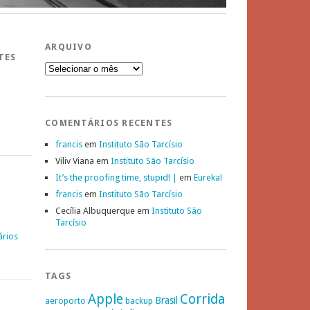
ARQUIVO
TES
Arquivo
COMENTÁRIOS RECENTES
francis
em
Instituto São Tarcísio
Viliv Viana
em
Instituto São Tarcísio
It’s the proofing time, stupid! |
em
Eureka!
francis
em
Instituto São Tarcísio
Cecília Albuquerque
em
Instituto São
Tarcísio
ários
TAGS
Apple
Corrida
Brasil
aeroporto
backup