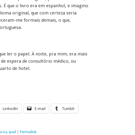
s. É que o livro era em espanhol, e imagino
ioma original, que com certeza seria
eceram-me formais demais, o que,
portuguesa.
ue ler o papel. À noite, pra mim, era mais
a de espera de consultório médico, ou
arto de hotel.
LinkedIn
E-mail
Tumblr
ivros
,
ipad
|
Permalink