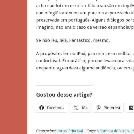
acho que foi um erro ter lido a versão em inglê
que o inglês atenuou um pouco a aspereza do id
preservada em português. Alguns diálogos par
imagino, não era o caso da versão espanhola/
Se não leu, leia. Fantástico, mesmo.
A propósito, ler no iPad, pra mim, era melhor q
confortável. Era prático, porque levava pra sal
enquanto aguardava alguma audiência, ou em qu
Gostou desse artigo?
Facebook
18+
Pinterest
Categorias:
Livros
,
Principal
| Tags:
A Sombra do Vento
,
L