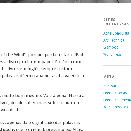
SITES
INTERESSAN
AcheiConquista
Ars Technica
Gizmodo
of the Wind”, porque queria testar o iPad
WordPress
esse livro pra ler em papel. Porém, como
tal – livros em inglês sempre custam
palavras dêem trabalho, acaba valendo a
META
Acessar
Feed de posts
om, muito bom mesmo. Vale a pena. Narra a
Feed de coment
livro, decide saber mais sobre o autor, e
WordPress.org
vida deste.
duz, apenas dá o significado das palavras
ticadas que o original, presumo eu. Aliás,