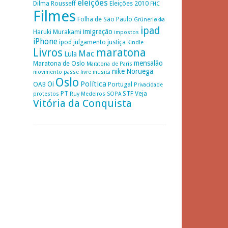
eleições
Dilma Rousseff
Eleições 2010
FHC
Filmes
Folha de São Paulo
Grünerløkka
ipad
imigração
Haruki Murakami
impostos
iPhone
ipod
julgamento
justiça
Kindle
Livros
maratona
Mac
Lula
mensalão
Maratona de Oslo
Maratona de Paris
nike
Noruega
movimento passe livre
música
Oslo
Política
Oi
OAB
Portugal
Privacidade
PT
STF
Veja
protestos
Ruy Medeiros
SOPA
Vitória da Conquista