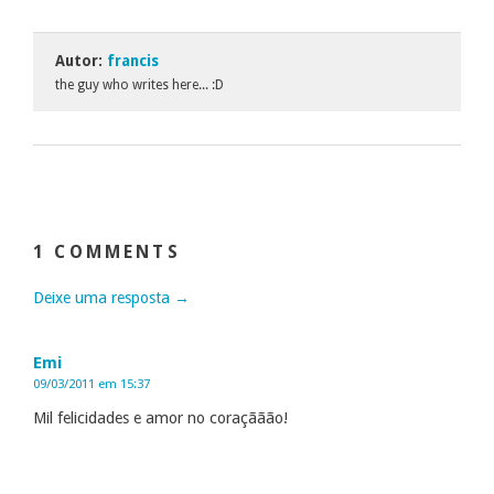
Autor:
francis
the guy who writes here... :D
1 COMMENTS
Deixe uma resposta →
Emi
09/03/2011 em 15:37
Mil felicidades e amor no coraçããão!