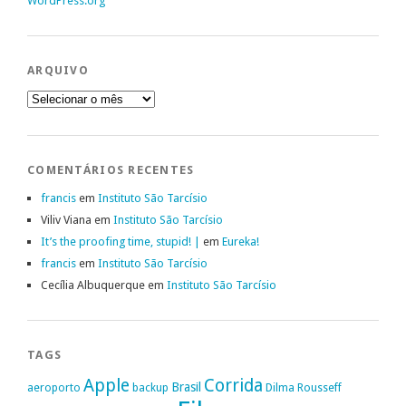
WordPress.org
ARQUIVO
Arquivo
COMENTÁRIOS RECENTES
francis
em
Instituto São Tarcísio
Viliv Viana
em
Instituto São Tarcísio
It’s the proofing time, stupid! |
em
Eureka!
francis
em
Instituto São Tarcísio
Cecília Albuquerque
em
Instituto São Tarcísio
TAGS
Apple
Corrida
Brasil
aeroporto
backup
Dilma Rousseff