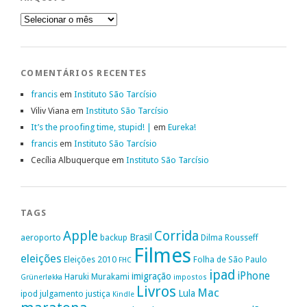
Arquivo
COMENTÁRIOS RECENTES
francis
em
Instituto São Tarcísio
Viliv Viana
em
Instituto São Tarcísio
It’s the proofing time, stupid! |
em
Eureka!
francis
em
Instituto São Tarcísio
Cecília Albuquerque
em
Instituto São Tarcísio
TAGS
Apple
Corrida
Brasil
aeroporto
backup
Dilma Rousseff
Filmes
eleições
Eleições 2010
Folha de São Paulo
FHC
ipad
iPhone
imigração
Haruki Murakami
Grünerløkka
impostos
Livros
Mac
Lula
ipod
julgamento
justiça
Kindle