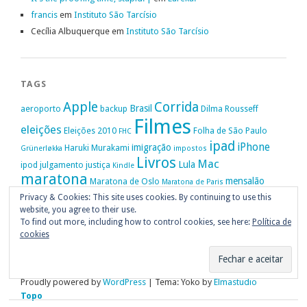
francis
em
Instituto São Tarcísio
Cecília Albuquerque
em
Instituto São Tarcísio
TAGS
Apple
Corrida
Brasil
aeroporto
backup
Dilma Rousseff
Filmes
eleições
Eleições 2010
Folha de São Paulo
FHC
ipad
iPhone
imigração
Haruki Murakami
Grünerløkka
impostos
Livros
Mac
Lula
ipod
julgamento
justiça
Kindle
maratona
mensalão
Maratona de Oslo
Maratona de Paris
Oslo
Privacy & Cookies: This site uses cookies. By continuing to use this
Política
nike
Noruega
Oi
OAB
movimento passe livre
música
website, you agree to their use.
Portugal
PT
STF
Veja
Privacidade
protestos
Ruy Medeiros
SOPA
Vitória da Conquista
To find out more, including how to control cookies, see here:
Política de
cookies
Proudly powered by
WordPress
|
Tema: Yoko by
Elmastudio
Topo