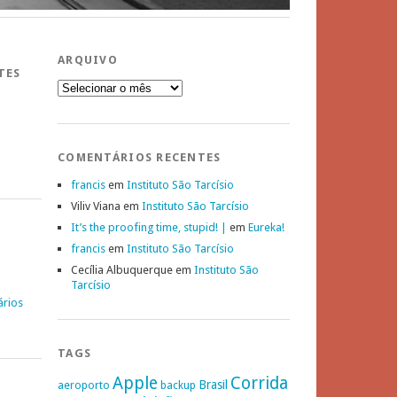
ARQUIVO
TES
Arquivo
COMENTÁRIOS RECENTES
francis
em
Instituto São Tarcísio
Viliv Viana
em
Instituto São Tarcísio
It’s the proofing time, stupid! |
em
Eureka!
francis
em
Instituto São Tarcísio
Cecília Albuquerque
em
Instituto São
Tarcísio
ários
TAGS
Apple
Corrida
Brasil
aeroporto
backup