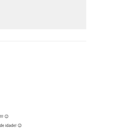
!! 😉
de idade! 😉