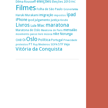
eleições
Dilma Rousseff
Eleições 2010
FHC
Filmes
Folha de São Paulo
Grünerløkka
ipad
imigração
Haruki Murakami
impostos
iPhone
ipod
julgamento
justiça
Kindle
Livros
maratona
Mac
Lula
mensalão
Maratona de Oslo
Maratona de Paris
nike
Noruega
movimento passe livre
música
Oslo
Política
Oi
OAB
Portugal
Privacidade
PT
STF
Veja
protestos
Ruy Medeiros
SOPA
Vitória da Conquista