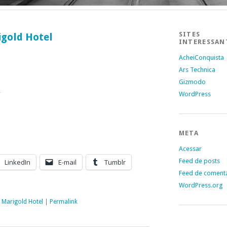
SITES
igold Hotel
INTERESSAN
AcheiConquista
Ars Technica
Gizmodo
/
WordPress
META
Acessar
Feed de posts
LinkedIn
E-mail
Tumblr
Feed de coment
WordPress.org
c Marigold Hotel
|
Permalink