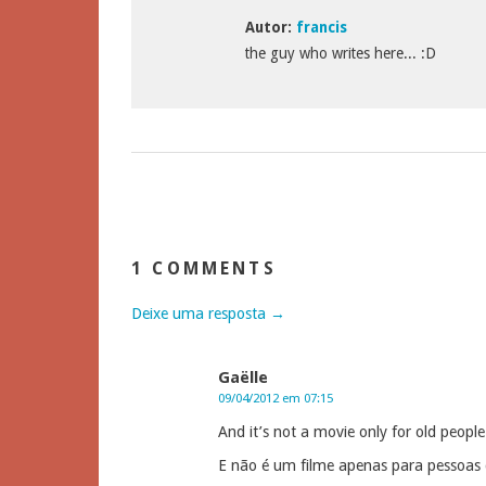
Autor:
francis
the guy who writes here... :D
1 COMMENTS
Deixe uma resposta →
Gaëlle
09/04/2012 em 07:15
And it’s not a movie only for old people!
E não é um filme apenas para pessoas 