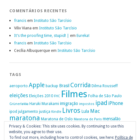
COMENTÁRIOS RECENTES
francis
em
Instituto São Tarcísio
Viliv Viana
em
Instituto São Tarcísio
It’s the proofing time, stupid! |
em
Eureka!
francis
em
Instituto São Tarcísio
Cecília Albuquerque
em
Instituto São Tarcísio
TAGS
Apple
Corrida
Brasil
aeroporto
backup
Dilma Rousseff
Filmes
eleições
Eleições 2010
Folha de São Paulo
FHC
ipad
iPhone
imigração
Haruki Murakami
Grünerløkka
impostos
Livros
Mac
Lula
ipod
julgamento
justiça
Kindle
maratona
mensalão
Maratona de Oslo
Maratona de Paris
Oslo
Privacy & Cookies: This site uses cookies. By continuing to use this
Política
nike
Noruega
Oi
OAB
movimento passe livre
música
website, you agree to their use.
Portugal
PT
STF
Veja
Privacidade
protestos
Ruy Medeiros
SOPA
Vitória da Conquista
To find out more, including how to control cookies, see here:
Política de