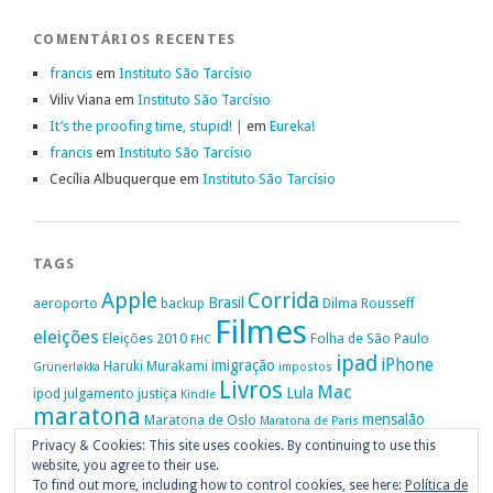
COMENTÁRIOS RECENTES
francis
em
Instituto São Tarcísio
Viliv Viana
em
Instituto São Tarcísio
It’s the proofing time, stupid! |
em
Eureka!
francis
em
Instituto São Tarcísio
Cecília Albuquerque
em
Instituto São Tarcísio
TAGS
Apple
Corrida
Brasil
aeroporto
backup
Dilma Rousseff
Filmes
eleições
Eleições 2010
Folha de São Paulo
FHC
ipad
iPhone
imigração
Haruki Murakami
Grünerløkka
impostos
Livros
Mac
Lula
ipod
julgamento
justiça
Kindle
maratona
mensalão
Maratona de Oslo
Maratona de Paris
Oslo
Privacy & Cookies: This site uses cookies. By continuing to use this
Política
nike
Noruega
Oi
OAB
movimento passe livre
música
website, you agree to their use.
Portugal
PT
STF
Veja
Privacidade
protestos
Ruy Medeiros
SOPA
To find out more, including how to control cookies, see here:
Política de
Vitória da Conquista