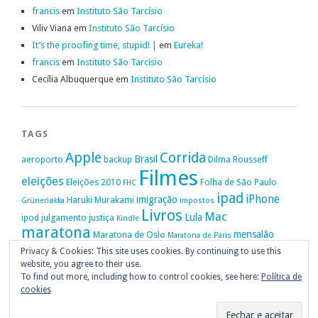
francis
em
Instituto São Tarcísio
Viliv Viana
em
Instituto São Tarcísio
It’s the proofing time, stupid! |
em
Eureka!
francis
em
Instituto São Tarcísio
Cecília Albuquerque
em
Instituto São Tarcísio
TAGS
Apple
Corrida
Brasil
aeroporto
backup
Dilma Rousseff
Filmes
eleições
Eleições 2010
Folha de São Paulo
FHC
ipad
iPhone
imigração
Haruki Murakami
Grünerløkka
impostos
Livros
Mac
Lula
ipod
julgamento
justiça
Kindle
maratona
mensalão
Maratona de Oslo
Maratona de Paris
Oslo
Privacy & Cookies: This site uses cookies. By continuing to use this
Política
nike
Noruega
Oi
OAB
movimento passe livre
música
website, you agree to their use.
Portugal
PT
STF
Veja
Privacidade
protestos
Ruy Medeiros
SOPA
Vitória da Conquista
To find out more, including how to control cookies, see here:
Política de
cookies