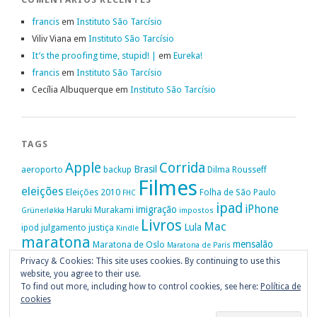
francis
em
Instituto São Tarcísio
Viliv Viana
em
Instituto São Tarcísio
It’s the proofing time, stupid! |
em
Eureka!
francis
em
Instituto São Tarcísio
Cecília Albuquerque
em
Instituto São Tarcísio
TAGS
Apple
Corrida
Brasil
aeroporto
backup
Dilma Rousseff
Filmes
eleições
Eleições 2010
Folha de São Paulo
FHC
ipad
iPhone
imigração
Haruki Murakami
Grünerløkka
impostos
Livros
Mac
Lula
ipod
julgamento
justiça
Kindle
maratona
mensalão
Maratona de Oslo
Maratona de Paris
Oslo
Privacy & Cookies: This site uses cookies. By continuing to use this
Política
nike
Noruega
Oi
OAB
movimento passe livre
música
website, you agree to their use.
Portugal
PT
STF
Veja
Privacidade
protestos
Ruy Medeiros
SOPA
Vitória da Conquista
To find out more, including how to control cookies, see here:
Política de
cookies