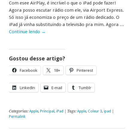
Com esee AirPlay, é incrível o que o iPad pode fazer!
Agora posso escutar rádio com ele, via Airport Express.
Só isso já economiza o preço de um rádio dedicado. O
iPad já vinha substituindo a televisão pra mim. Agora …
Continue lendo
→
Gostou desse artigo?
Facebook
18+
Pinterest
LinkedIn
E-mail
Tumblr
Categorias:
Apple
,
Principal
,
iPad
| Tags:
Apple
,
Coleur 3
,
ipad
|
Permalink