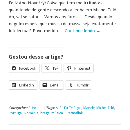
Feliz Ano Novo! 🙂 Coisa que tem me irritado: a
quantidade de gente descendo a lenha em Michel Teló.
Ah, vai se catar… Vamos aos fatos: 1. Desde quando
neguim espera que música de massa seja exatamente
intelectual? Povo metido …
Continue lendo
→
Gostou desse artigo?
Facebook
18+
Pinterest
LinkedIn
E-mail
Tumblr
Categorias:
Principal
| Tags:
Ai Se Eu Te Pego
,
Manele
,
Michel Teló
,
Portugal
,
Romênia
,
brega
,
música
|
Permalink