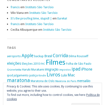
francis
em
Instituto São Tarcísio
Viliv Viana
em
Instituto São Tarcísio
It’s the proofing time, stupid! |
em
Eureka!
francis
em
Instituto São Tarcísio
Cecília Albuquerque
em
Instituto São Tarcísio
TAGS
Apple
Corrida
Brasil
aeroporto
backup
Dilma Rousseff
Filmes
eleições
Eleições 2010
Folha de São Paulo
FHC
ipad
iPhone
imigração
Haruki Murakami
Grünerløkka
impostos
Livros
Mac
Lula
ipod
julgamento
justiça
Kindle
maratona
mensalão
Maratona de Oslo
Maratona de Paris
Oslo
Privacy & Cookies: This site uses cookies. By continuing to use this
Política
nike
Noruega
Oi
OAB
movimento passe livre
música
website, you agree to their use.
Portugal
PT
STF
Veja
Privacidade
protestos
Ruy Medeiros
SOPA
Vitória da Conquista
To find out more, including how to control cookies, see here:
Política de
cookies