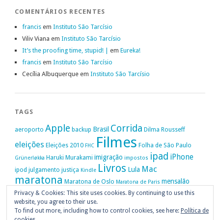
COMENTÁRIOS RECENTES
francis
em
Instituto São Tarcísio
Viliv Viana
em
Instituto São Tarcísio
It’s the proofing time, stupid! |
em
Eureka!
francis
em
Instituto São Tarcísio
Cecília Albuquerque
em
Instituto São Tarcísio
TAGS
Apple
Corrida
Brasil
aeroporto
backup
Dilma Rousseff
Filmes
eleições
Eleições 2010
Folha de São Paulo
FHC
ipad
iPhone
imigração
Haruki Murakami
Grünerløkka
impostos
Livros
Mac
Lula
ipod
julgamento
justiça
Kindle
maratona
mensalão
Maratona de Oslo
Maratona de Paris
Oslo
Privacy & Cookies: This site uses cookies. By continuing to use this
Política
nike
Noruega
Oi
OAB
movimento passe livre
música
website, you agree to their use.
Portugal
PT
STF
Veja
Privacidade
protestos
Ruy Medeiros
SOPA
Vitória da Conquista
To find out more, including how to control cookies, see here:
Política de
cookies