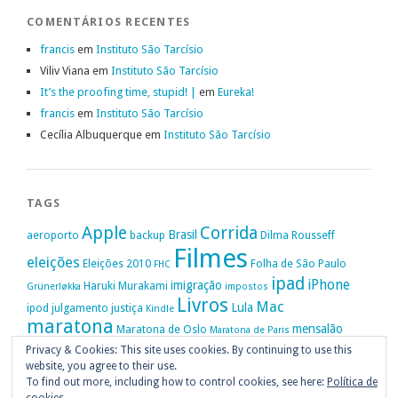
COMENTÁRIOS RECENTES
francis
em
Instituto São Tarcísio
Viliv Viana
em
Instituto São Tarcísio
It’s the proofing time, stupid! |
em
Eureka!
francis
em
Instituto São Tarcísio
Cecília Albuquerque
em
Instituto São Tarcísio
TAGS
Apple
Corrida
Brasil
aeroporto
backup
Dilma Rousseff
Filmes
eleições
Eleições 2010
Folha de São Paulo
FHC
ipad
iPhone
imigração
Haruki Murakami
Grünerløkka
impostos
Livros
Mac
Lula
ipod
julgamento
justiça
Kindle
maratona
mensalão
Maratona de Oslo
Maratona de Paris
Oslo
Privacy & Cookies: This site uses cookies. By continuing to use this
Política
nike
Noruega
Oi
OAB
movimento passe livre
música
website, you agree to their use.
Portugal
PT
STF
Veja
Privacidade
protestos
Ruy Medeiros
SOPA
Vitória da Conquista
To find out more, including how to control cookies, see here:
Política de