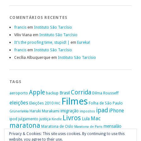
COMENTÁRIOS RECENTES
francis
em
Instituto São Tarcísio
Viliv Viana
em
Instituto São Tarcísio
It’s the proofing time, stupid! |
em
Eureka!
francis
em
Instituto São Tarcísio
Cecília Albuquerque
em
Instituto São Tarcísio
TAGS
Apple
Corrida
Brasil
aeroporto
backup
Dilma Rousseff
Filmes
eleições
Eleições 2010
Folha de São Paulo
FHC
ipad
iPhone
imigração
Haruki Murakami
Grünerløkka
impostos
Livros
Mac
Lula
ipod
julgamento
justiça
Kindle
maratona
mensalão
Maratona de Oslo
Maratona de Paris
Oslo
Privacy & Cookies: This site uses cookies. By continuing to use this
Política
nike
Noruega
Oi
OAB
movimento passe livre
música
website, you agree to their use.
Portugal
PT
STF
Veja
Privacidade
protestos
Ruy Medeiros
SOPA