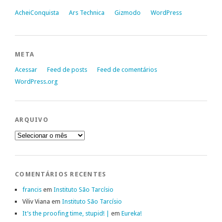
AcheiConquista
Ars Technica
Gizmodo
WordPress
META
Acessar
Feed de posts
Feed de comentários
WordPress.org
ARQUIVO
Arquivo
COMENTÁRIOS RECENTES
francis
em
Instituto São Tarcísio
Viliv Viana
em
Instituto São Tarcísio
It’s the proofing time, stupid! |
em
Eureka!