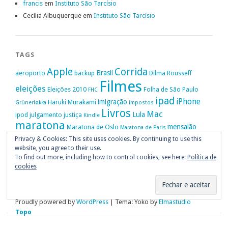
francis
em
Instituto São Tarcísio
Cecília Albuquerque
em
Instituto São Tarcísio
TAGS
Apple
Corrida
Brasil
aeroporto
backup
Dilma Rousseff
Filmes
eleições
Eleições 2010
Folha de São Paulo
FHC
ipad
iPhone
imigração
Haruki Murakami
Grünerløkka
impostos
Livros
Mac
Lula
ipod
julgamento
justiça
Kindle
maratona
mensalão
Maratona de Oslo
Maratona de Paris
Oslo
Privacy & Cookies: This site uses cookies. By continuing to use this
Política
nike
Noruega
Oi
OAB
movimento passe livre
música
website, you agree to their use.
Portugal
PT
STF
Veja
Privacidade
protestos
Ruy Medeiros
SOPA
Vitória da Conquista
To find out more, including how to control cookies, see here:
Política de
cookies
Proudly powered by
WordPress
|
Tema: Yoko by
Elmastudio
Topo