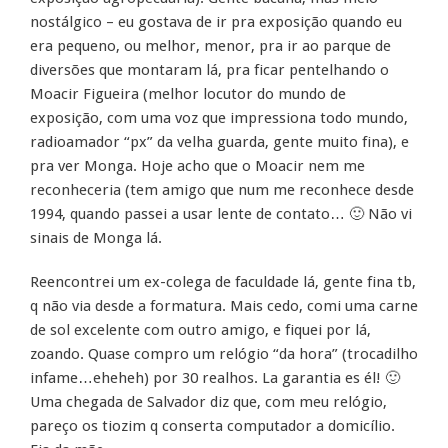
nostálgico – eu gostava de ir pra exposição quando eu
era pequeno, ou melhor, menor, pra ir ao parque de
diversões que montaram lá, pra ficar pentelhando o
Moacir Figueira (melhor locutor do mundo de
exposição, com uma voz que impressiona todo mundo,
radioamador “px” da velha guarda, gente muito fina), e
pra ver Monga. Hoje acho que o Moacir nem me
reconheceria (tem amigo que num me reconhece desde
1994, quando passei a usar lente de contato… 🙂 Não vi
sinais de Monga lá.
Reencontrei um ex-colega de faculdade lá, gente fina tb,
q não via desde a formatura. Mais cedo, comi uma carne
de sol excelente com outro amigo, e fiquei por lá,
zoando. Quase compro um relógio “da hora” (trocadilho
infame…eheheh) por 30 realhos. La garantia es él! 🙂
Uma chegada de Salvador diz que, com meu relógio,
pareço os tiozim q conserta computador a domicílio.