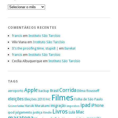
Arquivo
COMENTÁRIOS RECENTES
francis
em
Instituto São Tarcísio
Viliv Viana
em
Instituto São Tarcísio
It’s the proofing time, stupid! |
em
Eureka!
francis
em
Instituto São Tarcísio
Cecília Albuquerque
em
Instituto São Tarcísio
TAGS
Apple
Corrida
Brasil
aeroporto
backup
Dilma Rousseff
Filmes
eleições
Eleições 2010
Folha de São Paulo
FHC
ipad
iPhone
imigração
Haruki Murakami
Grünerløkka
impostos
Livros
Mac
Lula
ipod
julgamento
justiça
Kindle
maratona