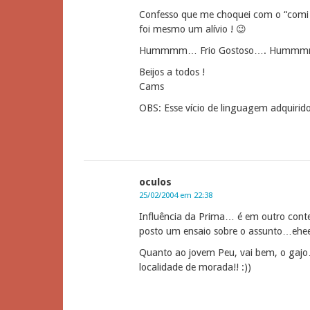
Confesso que me choquei com o “comi f
foi mesmo um alívio ! 😉
Hummmm… Frio Gostoso…. Hum
Beijos a todos !
Cams
OBS: Esse vício de linguagem adquirido 
oculos
25/02/2004 em 22:38
Influência da Prima… é em outro conte
posto um ensaio sobre o assunto…ehe
Quanto ao jovem Peu, vai bem, o gajo
localidade de morada!! :))