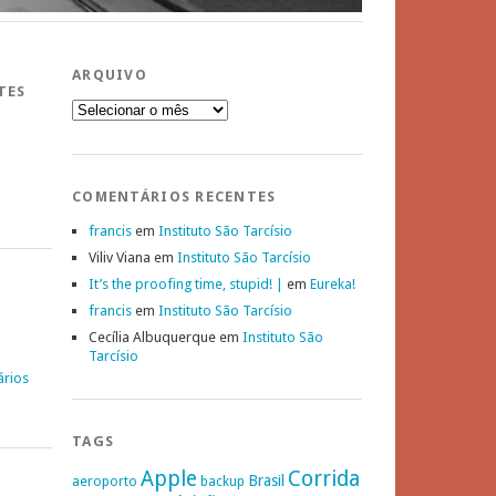
ARQUIVO
TES
Arquivo
COMENTÁRIOS RECENTES
francis
em
Instituto São Tarcísio
Viliv Viana
em
Instituto São Tarcísio
It’s the proofing time, stupid! |
em
Eureka!
francis
em
Instituto São Tarcísio
Cecília Albuquerque
em
Instituto São
Tarcísio
ários
TAGS
Apple
Corrida
Brasil
aeroporto
backup