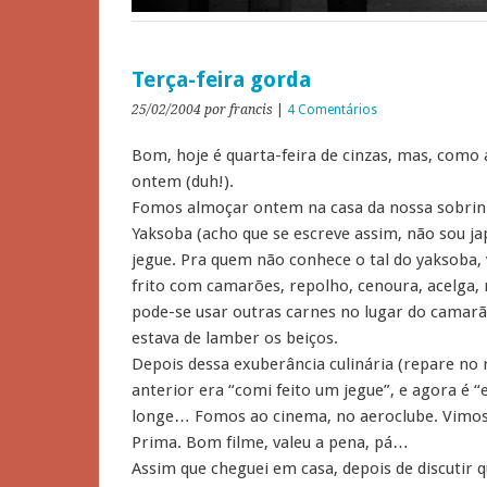
Terça-feira gorda
25/02/2004
por francis
|
4 Comentários
Bom, hoje é quarta-feira de cinzas, mas, como a
ontem (duh!).
Fomos almoçar ontem na casa da nossa sobrin
Yaksoba (acho que se escreve assim, não sou j
jegue. Pra quem não conhece o tal do yaksoba
frito com camarões, repolho, cenoura, acelga, 
pode-se usar outras carnes no lugar do camarã
estava de lamber os beiços.
Depois dessa exuberância culinária (repare no
anterior era “comi feito um jegue”, e agora é “
longe… Fomos ao cinema, no aeroclube. Vimos o
Prima. Bom filme, valeu a pena, pá…
Assim que cheguei em casa, depois de discutir