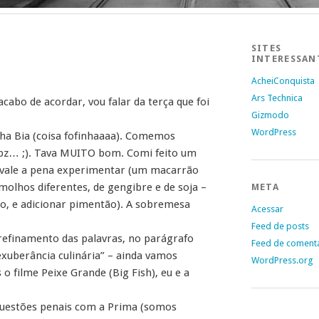
SITES
INTERESSAN
AcheiConquista
Ars Technica
cabo de acordar, vou falar da terça que foi
Gizmodo
WordPress
ha Bia (coisa fofinhaaaa). Comemos
apz… ;). Tava MUITO bom. Comi feito um
, vale a pena experimentar (um macarrão
molhos diferentes, de gengibre e de soja –
META
o, e adicionar pimentão). A sobremesa
Acessar
Feed de posts
 refinamento das palavras, no parágrafo
Feed de coment
exuberância culinária” – ainda vamos
WordPress.org
 filme Peixe Grande (Big Fish), eu e a
 questões penais com a Prima (somos