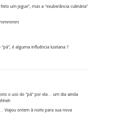
eito um jegue”, mas a “exuberância culinária”
mmmmmmm
“pá”, é alguma influência lusitana ?
xto o uso do “pá” por ela… um dia ainda
ehheh
… Viajou ontem à noite para sua nova