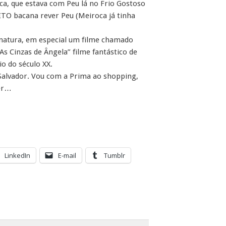
ca, que estava com Peu lá no Frio Gostoso
MUITO bacana rever Peu (Meiroca já tinha
inatura, em especial um filme chamado
As Cinzas de Ângela” filme fantástico de
io do século XX.
 Salvador. Vou com a Prima ao shopping,
zer…
LinkedIn
E-mail
Tumblr