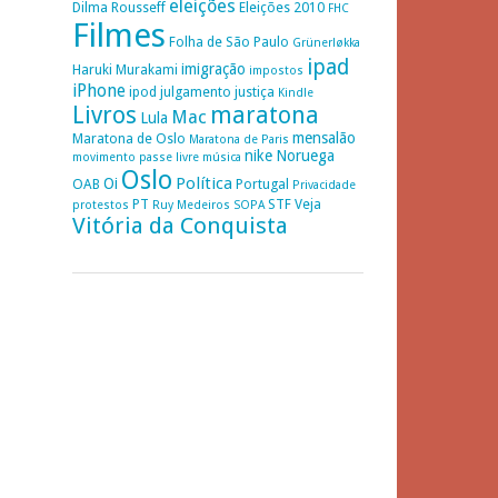
eleições
Dilma Rousseff
Eleições 2010
FHC
Filmes
Folha de São Paulo
Grünerløkka
ipad
imigração
Haruki Murakami
impostos
iPhone
ipod
julgamento
justiça
Kindle
Livros
maratona
Mac
Lula
mensalão
Maratona de Oslo
Maratona de Paris
nike
Noruega
movimento passe livre
música
Oslo
Política
Oi
OAB
Portugal
Privacidade
PT
STF
Veja
protestos
Ruy Medeiros
SOPA
Vitória da Conquista