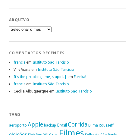
ARQUIVO
Arquivo
COMENTÁRIOS RECENTES
francis
em
Instituto São Tarcísio
Viliv Viana
em
Instituto São Tarcísio
It’s the proofing time, stupid! |
em
Eureka!
francis
em
Instituto São Tarcísio
Cecília Albuquerque
em
Instituto São Tarcísio
TAGS
Apple
Corrida
Brasil
aeroporto
backup
Dilma Rousseff
Filmes
eleições
Eleições 2010
Folha de São Paulo